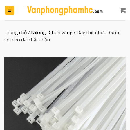
Chuyển
đến
nội
dung
Trang chủ
/
Nilong- Chun vòng
/
Dây thít nhựa 35cm
sợi dẻo dai chắc chắn