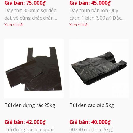
75.000
₫
45.000
₫
Dây thít 300mm sợi dẻo
Dây thun bản lớn Quy
dai, vô cùng chắc chắn
cách: 1 bịch (500gr) Đặc
Phần đầu: Ô khóa để đuôi
điểm: Là dòng sản phẩm
Xem chi tiết
Xem chi tiết
dây thít đi qua không quay
phổ biến trên thị trường
ngược trở lại được Phần
dùng để cột tiền, cột
đuôi: dài 300mm có các
chứng từ, các vật phẩm có
rãnh Chất liệu nhựa
liên quan trong văn
nguyên bản vô cùng chắc
phòng. Chất liệu nhựa
chắn và dẻo dai Dây thít
nylon có độ đàn hồi và dai
300mm rất phù hợp với
bền tuyệt vời. Là nhu yếu
các công trình [...]
phẩm rất quan [...]
Túi đen đựng rác 25kg
Túi đen cao cấp 5kg
42.000
₫
40.000
₫
Túi đựng rác loại quai
30×50 cm (Loại 5kg)