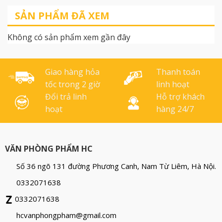
nghiệp, dùng cho các nhà
ty, sản phẩm dai chắc
SẢN PHẨM ĐÃ XEM
xưởng, cơ sở sản xuất Kích
thước : 80cm x120cm Chất
Không có sản phẩm xem gần đây
liệu PE, dày, dai
Giao hàng hỏa
Thanh toán
tốc trong 2 giờ
linh hoạt
Đổi trả linh
Hỗ trợ khách
hoạt
hàng 24/7
VĂN PHÒNG PHẨM HC
Số 36 ngõ 131 đường Phương Canh, Nam Từ Liêm, Hà Nội.
0332071638
0332071638
hcvanphongpham@gmail.com