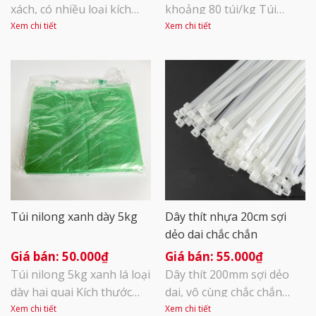
xách, có nhiều loại kích
khoảng 80 túi/kg Túi
thước 5kg, 10kg, 15kg,
nilon đựng rác đen hai
Xem chi tiết
Xem chi tiết
20kg, 25kg. Rất phù hợp
quai giá siêu rẻ – bền dai –
với hộ gia đình, văn
đựng được hầu hết vật tư
phòng công ty, sản phẩm
các ngành – tiết kiệm chi
dai chắc Xếp hạng…Rất
phí cho gia đình và doanh
tốtTốtTrung bìnhKhông
nghiệm của bạn
tệRất tệ
Túi nilong xanh dày 5kg
Dây thít nhựa 20cm sợi
dẻo dai chắc chắn
50.000
₫
55.000
₫
Túi nilong 5kg xanh lá loại
Dây thít 200mm sợi dẻo
dày hai quai Kích thước
dai, vô cùng chắc chắn
~30×37 Hàng dày
Phần đầu: ô khóa để đuôi
Xem chi tiết
Xem chi tiết