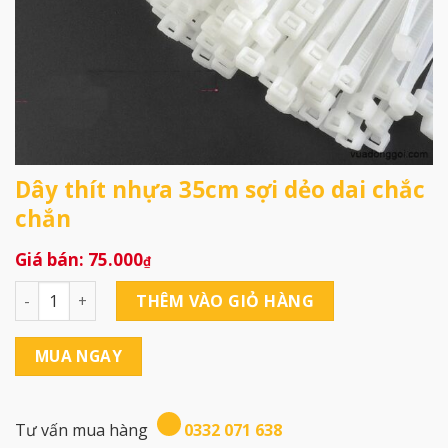
Dây thít nhựa 35cm sợi dẻo dai chắc
chắn
75.000
₫
Dây thít nhựa 35cm sợi dẻo dai chắc chắn số lượng
THÊM VÀO GIỎ HÀNG
MUA NGAY
Tư vấn mua hàng
0332 071 638