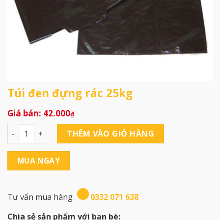
Túi đen đựng rác 25kg
42.000
₫
Túi đen đựng rác 25kg số lượng
THÊM VÀO GIỎ HÀNG
MUA NGAY
Tư vấn mua hàng
0332 071 638
Chia sẻ sản phẩm với bạn bè: