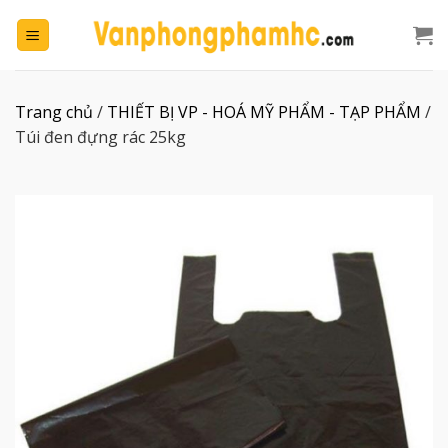
Chuyển
đến
nội
dung
Trang chủ
/
THIẾT BỊ VP - HOÁ MỸ PHẨM - TẠP PHẨM
/
Túi đen đựng rác 25kg