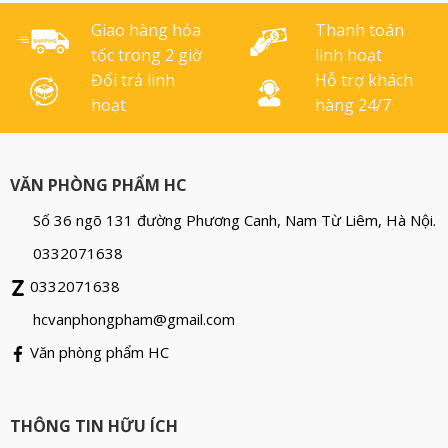
dẫn sử dụng Keo sữa đa
năng Latex: [...]
Giao hàng hỏa
Thanh toán
tốc trong 2 giờ
linh hoạt
Đổi trả linh
Hỗ trợ khách
hoạt
hàng 24/7
VĂN PHÒNG PHẨM HC
Số 36 ngõ 131 đường Phương Canh, Nam Từ Liêm, Hà Nội.
0332071638
0332071638
hcvanphongpham@gmail.com
Văn phòng phẩm HC
THÔNG TIN HỮU ÍCH