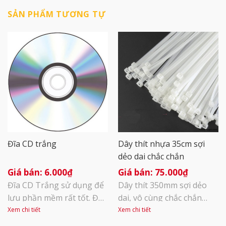
SẢN PHẨM TƯƠNG TỰ
Đĩa CD trắng
Dây thít nhựa 35cm sợi
dẻo dai chắc chắn
6.000
₫
75.000
₫
Đĩa CD Trắng sử dụng để
Dây thít 350mm sợi dẻo
lưu phần mềm rất tốt. Đọc
dai, vô cùng chắc chắn
chuẩn trên đài đĩa, mặt
Phần đầu: ô khóa để đuôi
Xem chi tiết
Xem chi tiết
sau màu vàng khá đẹp,
dây thít đi qua không quay