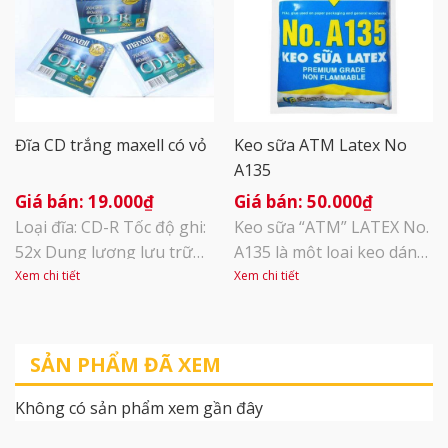
nguyên bản vô cùng chắc
chắn và dẻo dai Dây thít
300mm rất phù hợp với
các công trình [...]
Đĩa CD trắng maxell có vỏ
Keo sữa ATM Latex No
A135
19.000
₫
50.000
₫
Loại đĩa: CD-R Tốc độ ghi:
Keo sữa “ATM” LATEX No.
52x Dung lượng lưu trữ
A135 là một lọai keo dán
:700MB / 80 phút Audio /
PVA tổng hợp chất lượng
Xem chi tiết
Xem chi tiết
80 phút Video Đĩa CD
cao, có độ kết dính nhanh
dùng để lưu dữ liệu, hình
và bền chắc. Dùng để làm
ảnh, video, phần mềm và
Slime, dán giấy, dán gỗ,
SẢN PHẨM ĐÃ XEM
thập
dán nhựa,… Không độc hại
cho người sử dụng và
Không có sản phẩm xem gần đây
không gây cháy Hướng