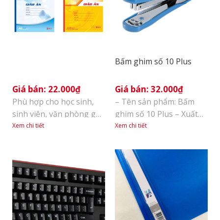
Bấm ghim số 10 Plus
22.000
₫
32.000
₫
Phù hợp cho học sinh,
– Tên sản phẩm: Bấm
sinh viên, văn phòng ghi
ghim số 10 Plus – Xuất
chép thông tin cần thiết.
sứ: Nhật Bản – Đơn vị
Xem chi tiết
Xem chi tiết
Bề mặt giấy láng mịn,
tính: Cái
viết êm tay, tạo nét chữ
đẹp. Giấy viết không
nhòe, không thấm mực
sang trang sau. Kích
thước: 210 * 297 (±2mm)
Số trang: 300 trang cả