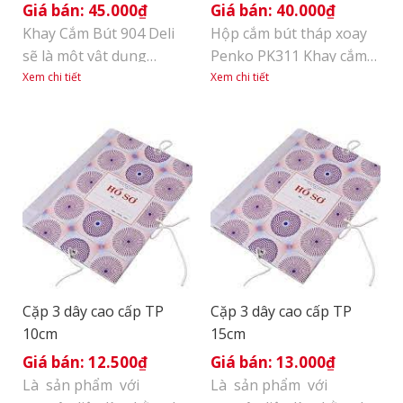
45.000
₫
40.000
₫
Khay Cắm Bút 904 Deli
Hộp cắm bút tháp xoay
sẽ là một vật dụng
Penko PK311 Khay cắm
không thể thiếu giúp
bút tháp xoay PK311
Xem chi tiết
Xem chi tiết
bạn sắp xếp bàn học,
được thiết kế hình tháp
bàn làm việc gọn gàng
gọn gàng, tinh tế với
và ngăn nắp hơn. Sản
nhiều ngăn, tiện lợi cho
phẩm có thiết kế đa
đựng các đồ dùng văn
năng với 2 ngăn đứng để
phòng như: bút, thước,
cắm bút và các ngăn
kéo, ghim giấy, giấy ghi
đóng mở tiện dụng cùng
nhớ… Chất liệu nhựa có
1 ngăn cạn bên trên [...]
độ bền cao, khả năng
chịu va đập [...]
Cặp 3 dây cao cấp TP
Cặp 3 dây cao cấp TP
10cm
15cm
12.500
₫
13.000
₫
Là sản phẩm với
Là sản phẩm với