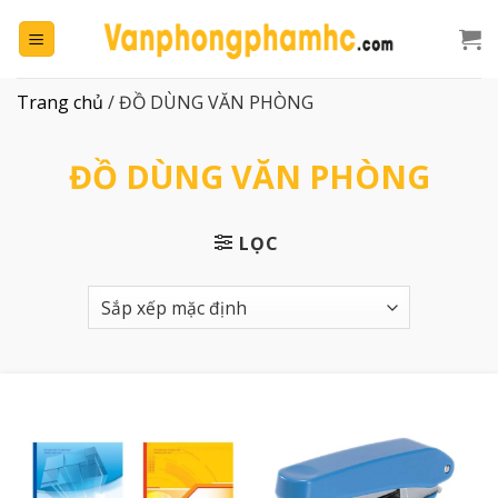
Chuyển
đến
nội
dung
Trang chủ
/
ĐỒ DÙNG VĂN PHÒNG
ĐỒ DÙNG VĂN PHÒNG
LỌC