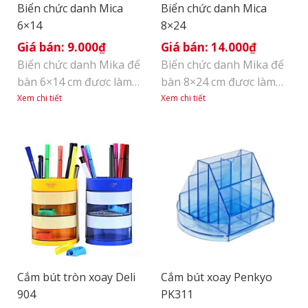
Biển chức danh Mica
Biển chức danh Mica
6×14
8×24
9.000
₫
14.000
₫
Biển chức danh Mika để
Biển chức danh Mika để
bàn 6×14 cm được làm
bàn 8×24 cm được làm
bằng chất liệu Mica dày,
bằng chất liệu Mica dày,
Xem chi tiết
Xem chi tiết
trong suất, dùng để gắn
trong suất, dùng để gắn
chức danh, chức vụ trong
chức danh, chức vụ trong
các cuộc họp, hội thảo…
các cuộc họp, hội thảo…
hoặc gắn giá của sản
hoặc gắn giá của sản
phẩm..
phẩm
Cắm bút tròn xoay Deli
Cắm bút xoay Penkyo
904
PK311