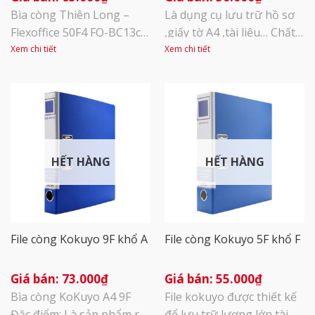
Bìa còng Thiên Long –
Là dụng cụ lưu trữ hồ sơ
Flexoffice 50F4 FO-BC13có
,giấy tờ A4 ,tài liệu… Chất
khổ F4, dày 50mm. Sản
liệu : PVC , giấy ép . Kích
Xem chi tiết
Xem chi tiết
phẩm được sản xuất theo
thước : 285(dài) x 74(rộng)
công nghệ hiện đại, đạt
x 340(cao)mm Màu sắc :
tiêu chuẩn quốc tế, thân
Xanh dương. Khả năng
thiện với môi trường,
lưu trữ : 450 tờ A4.
thuận tiện khi sử dụng.
Một mặt bìa được sản
HẾT HÀNG
HẾT HÀNG
xuất từ vật liệu simili cao
cấp, mặt trong phủ màng
OPP. Khóa [...]
File còng Kokuyo 9F khổ A
File còng Kokuyo 5F khổ F
73.000
₫
55.000
₫
Bìa còng KoKuyo A4 9F
File kokuyo được thiết kế
Đặc điểm: Là sản phẩm rất
để lưu trữ lượng lớn tài