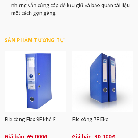
nhưng vẫn cứng cáp để lưu giữ và bảo quản tài liệu
một cách gọn gàng.
SẢN PHẨM TƯƠNG TỰ
File còng Flex 9F khổ F
File còng 7F Eke
65.000
₫
30.000
₫