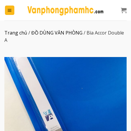
Chuyển
đến
nội
dung
Trang chủ
/
ĐỒ DÙNG VĂN PHÒNG
/
Bìa Accor Double
A