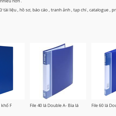
 nhiều hơn .
 tài liệu , hồ sơ, báo cáo , tranh ảnh , tạp chí , catalogue , 
F khổ F
File 40 lá Double A- Bìa lá
File 60 lá Do