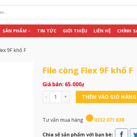
SẢN PHẨM
TIN TỨC
GIỚI THIỆU
LIÊN HỆ
CHÍNH S
lex 9F khổ F
File còng Flex 9F khổ F
65.000
₫
File còng Flex 9F khổ F số lượng
THÊM VÀO GIỎ HÀNG
Tư vấn mua hàng
0332 071 638
Chia sẻ sản phẩm với bạn bè: