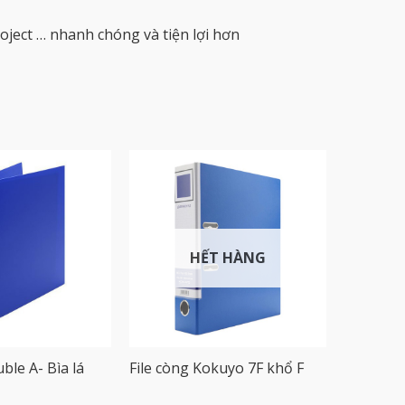
project … nhanh chóng và tiện lợi hơn
HẾT HÀNG
uble A- Bìa lá
File còng Kokuyo 7F khổ F