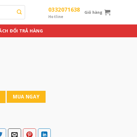
0332071638
Giỏ hàng
Hotline
ÁCH ĐỔI TRẢ HÀNG
MUA NGAY