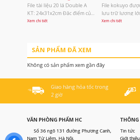
File tài liệu 20 lá Double A
File kokuyo được
KT: 24x31x2cm Đặc điểm của
lưu trữ lượng lớn
sản phẩm Vật liệu PP đặc
Kẹp nhựa chặn tài
Xem chi tiết
Xem chi tiết
biệt chịu va đập cao Các lá có
thiết kế độc quy
độ trong cao, dày dặn, lá dễ
KOKUYO, giúp đị
dàng tách miệng để lưu tài
chắc chắn, không
SẢN PHẨM ĐÃ XEM
liệu với độ dày 40 µm. Công
đóng/ mở, thao 
nghệ hàn siêu âm cho
Mặt ngoài được
Không có sản phẩm xem gần đây
đường hàn chắc đẹp [...]
màng PP, thân t
trường. Tem gáy 
Giao hàng hỏa tốc trong
2 giờ
VĂN PHÒNG PHẨM HC
THÔNG 
Số 36 ngõ 131 đường Phương Canh,
Tin tức
Nam Từ Liêm, Hà Nội.
Giới thiệu