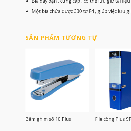
Bìa dày dặn , cứng cáp , có thể lưu giữ tài liệu
Một bìa chứa được 330 tờ F4 , giúp việc lưu giữ
SẢN PHẨM TƯƠNG TỰ
Bấm ghim số 10 Plus
File còng Plus 9