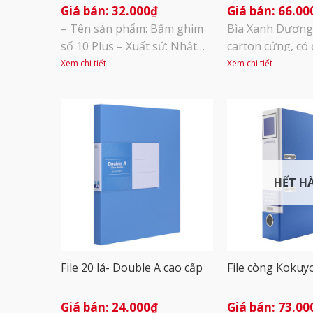
32.000
₫
66.00
– Tên sản phẩm: Bấm ghim
Bìa Xanh Dương
số 10 Plus – Xuất sứ: Nhật
carton cứng, có 
Bản – Đơn vị tính: Cái
chịu va đập tốt.
Xem chi tiết
Xem chi tiết
ngoài mềm mại,
nước, dễ dàng l
chùi, giúp sắp xế
dàng, mang lại 
cho xấp tài liệu 
Khóa còng là kim 
HẾT H
File 20 lá- Double A cao cấp
File còng Kokuy
24.000
₫
73.00