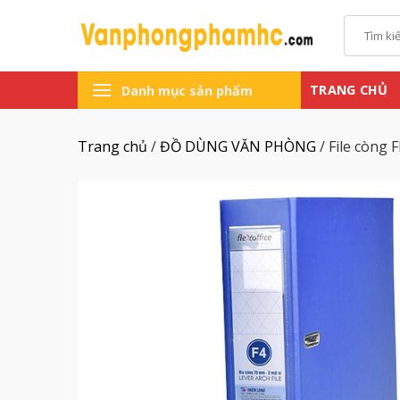
Chuyển
Tìm
đến
kiếm:
nội
dung
TRANG CHỦ
Danh mục sản phẩm
Trang chủ
/
ĐỒ DÙNG VĂN PHÒNG
/
File còng F