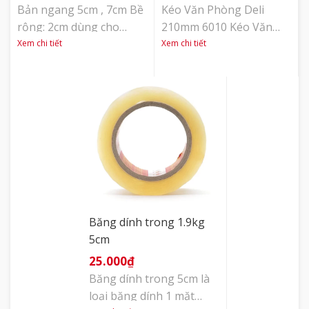
Bản ngang 5cm , 7cm Bề
Kéo Văn Phòng Deli
rộng: 2cm dùng cho
210mm 6010 Kéo Văn
băng dính độ dày dưới
Phòng Deli 210mm 6010
Xem chi tiết
Xem chi tiết
2cm Tiện lợi và an toàn
có kích thước 210mm với
với tay cầm chắc chắn.
lưỡi kéo dài giúp bạn rút
Lưỡi dao thép cực bén.
ngắn thời gian cắt giấy
Mẫu mã đa dạng, màu
đồng thời giữ cho vết cắt
sắc phong phú. Lớp sơn
đều đẹp và chuẩn xác
tĩnh điện.
hơn. Kéo có màu nâu và
đen tinh tế, đẹp mắt
mang lại cho không gian
[...]
Băng dính trong 1.9kg
5cm
25.000
₫
Băng dính trong 5cm là
loại băng dính 1 mặt