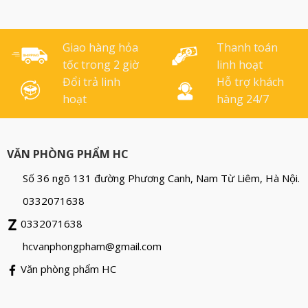
Giao hàng hỏa
Thanh toán
tốc trong 2 giờ
linh hoạt
Đổi trả linh
Hỗ trợ khách
hoạt
hàng 24/7
VĂN PHÒNG PHẨM HC
Số 36 ngõ 131 đường Phương Canh, Nam Từ Liêm, Hà Nội.
0332071638
0332071638
hcvanphongpham@gmail.com
Văn phòng phẩm HC