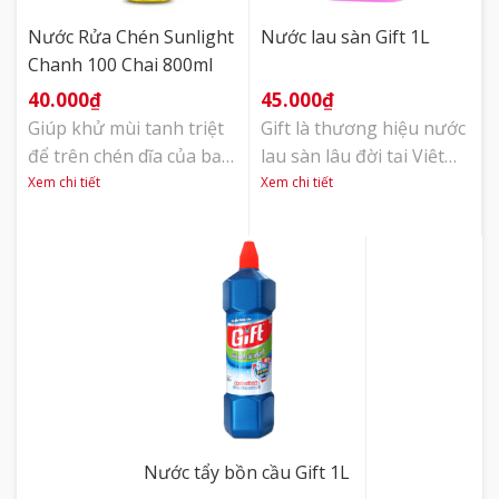
chịu, hộp sáp dễ dùng.
[...]
Nước Rửa Chén Sunlight
Nước lau sàn Gift 1L
Chanh 100 Chai 800ml
40.000
₫
45.000
₫
Giúp khử mùi tanh triệt
Gift là thương hiệu nước
để trên chén dĩa của bạn
lau sàn lâu đời tại Việt
chỉ với 1 lần rửa, nước
Nam, rất được các chị em
Xem chi tiết
Xem chi tiết
rửa chén Sunlight còn
nội trợ ưa chuộng. Nước
giúp diệt khuẩn hiệu
lau sàn đậm đặc, giúp
quả, là thương hiệu
sàn nhà sạch bóng, ngát
nước rửa chén yêu thích
hương và xua đuổi côn
của hàng triệu người nội
trùng hiệu quả. Nước lau
trợ. Nước rửa chén
sàn Gift 1L hương hoa
Sunlight Chanh 100 chiết
tulip độc lạ nhưng thơm
xuất chanh tươi chai
lâu, cho căn [...]
725ml đánh bay dầu [...]
Nước tẩy bồn cầu Gift 1L