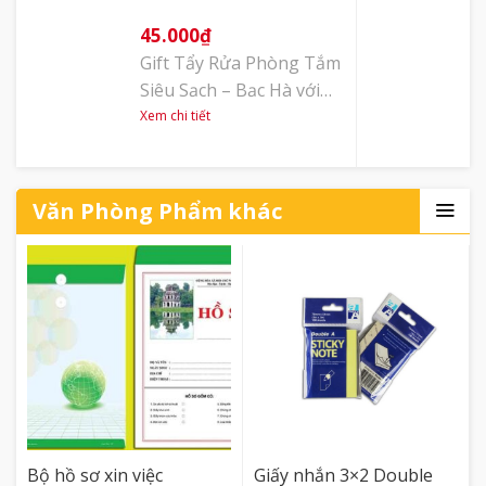
45.000
₫
Gift Tẩy Rửa Phòng Tắm
Siêu Sạch – Bạc Hà với
kiểu dáng thân tròn,
Xem chi tiết
miệng chai hình mũi
nhọn giúp bạn dễ dàng
tẩy sạch các khe, góc khó
Văn Phòng Phẩm khác
tẩy nhất của phòng tắm.
Với công thức tiên tiến
mới kết hợp hương Bạc
hà khử mùi thơm mát chỉ
với 5 giây tác [...]
Bộ hồ sơ xin việc
Giấy nhắn 3×2 Double