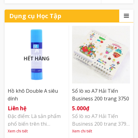
Xuất xứ : Việt Nam Bút bi
FO -024 là một trong
Dụng cụ Học Tập
những dòng bút phổ
thông, ưa dùng nhất
trên thị trường hiện nay.
Là bút có nét 0.7mm phù
hợp với mọi khách hàng:
văn phòng, [...]
HẾT HÀNG
Hồ khô Double A siêu
Sổ lò xo A7 Hải Tiến
dính
Business 200 trang 3750
Liên hệ
5.000
₫
Đặc điểm: Là sản phẩm
Sổ lò xo A7 Hải Tiến
phổ biến trên thị
Business 200 trang 3798
trường, là dạng keo khô
(70x100mm) thiết kế gáy
Xem chi tiết
Xem chi tiết