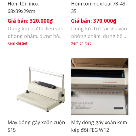
Hòm tôn inox
Hòm tôn inox loại 78-43-
68x39x29cm
35
320.000
₫
370.000
₫
Dùng lưu trữ tài liệu văn
Dùng lưu trữ tài liệu văn
phòng phẩm, đựng hồ
phòng phẩm, đựng hồ
sơ, sổ sách kế toán thuế
sơ, sổ sách kế toán thuế
Xem chi tiết
Xem chi tiết
lưu kho trong các văn
lưu kho trong các văn
phòng. Dùng đựng tiền,
phòng. • Dùng đựng
đựng đồ chứng từ trong
tiền, đựng đồ chứng từ
các ngân hàng. Dùng
trong các ngân hàng. •
đựng bản vẽ kỹ thuật,
Dùng đựng bản vẽ kỹ
đựng hồ sơ thầu trong
thuật, đựng hồ sơ thầu
các công ty xây dựng
trong các công ty xây
Dùng đựng đồ sách vở
dựng • Dùng đựng đồ [...]
trong [...]
Máy đóng gáy xoắn cuộn
Máy đóng gáy xoắn kẽm
S15
kép đôi FEG W12