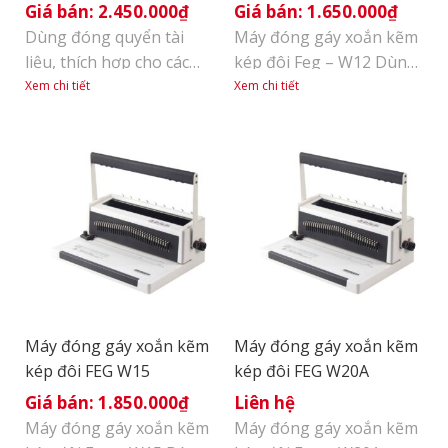
2.450.000
₫
1.650.000
₫
Dùng đóng quyển tài
Máy đóng gáy xoắn kẽm
liệu, thích hợp cho các
kép đôi Feg – W12 Dùng
doanh nghiệp, cơ quan
đóng quyển tài liệu, thích
Xem chi tiết
Xem chi tiết
nhà nước, cửa hàng
hợp cho các doanh
photocopy… Đóng lỗ
nghiệp, cơ quan nhà
giấy bằng tay Đục được
nước, cửa hàng
15 tờ/lần với lỗ đóng
photocopy… Đóng lỗ
hình tròn Khổ giấy đóng
giấy bằng tay Đục được
A4 Dùng được mọi kích
12 tờ/lần với lỗ đóng
lò xo từ phi 4.8mm đến
hình vuông Khổ giấy
phi 14.3mm Có lu luồn
đóng A4 Dùng được mọi
gáy xoắn chạy điện [...]
kích cỡ lò xo Gáy xoắn [...]
Máy đóng gáy xoắn kẽm
Máy đóng gáy xoắn kẽm
kép đôi FEG W15
kép đôi FEG W20A
1.850.000
₫
Liên hệ
Máy đóng gáy xoắn kẽm
Máy đóng gáy xoắn kẽm