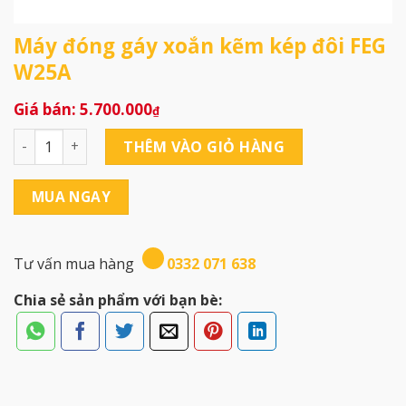
Máy đóng gáy xoắn kẽm kép đôi FEG
W25A
5.700.000
₫
Máy đóng gáy xoắn kẽm kép đôi FEG W25A số lượng
THÊM VÀO GIỎ HÀNG
MUA NGAY
Tư vấn mua hàng
0332 071 638
Chia sẻ sản phẩm với bạn bè: