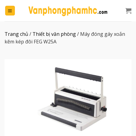
Chuyển
đến
nội
dung
Trang chủ
/
Thiết bị văn phòng
/
Máy đóng gáy xoắn
kẽm kép đôi FEG W25A