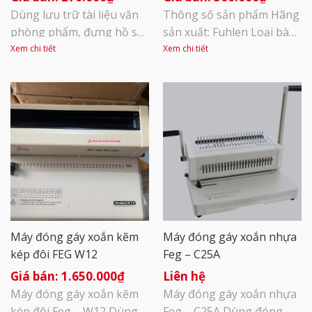
Dùng lưu trữ tài liệu văn
Thông số sản phẩm Hãng
phòng phẩm, đựng hồ sơ,
sản xuất: Fuhlen Loại bàn
sổ sách kế toán thuế lưu
phím: Bàn phím thường
Xem chi tiết
Xem chi tiết
kho trong các văn phòng.
Màu sắc: Đen đỏ Chuẩn
Dùng đựng tiền, đựng đồ
kết nối : USB Số lượng
chứng từ trong các ngân
phím : 104 Độ dài dây:
hàng. Dùng đựng bản vẽ
120cm Độ bền : 20 triệu
kỹ thuật, đựng hồ sơ thầu
lần nhấn Chất liệu vỏ:
trong các công ty xây
Nhựa ABS Fuhlen L500S
dựng Dùng đựng đồ sách
được in với công nghệ
vở trong [...]
laser giúp cho màu [...]
Máy đóng gáy xoắn kẽm
Máy đóng gáy xoắn nhựa
kép đôi FEG W12
Feg – C25A
1.650.000
₫
Liên hệ
Máy đóng gáy xoắn kẽm
Máy đóng gáy xoắn nhựa
kép đôi Feg – W12 Dùng
Feg – C25A Dùng đóng