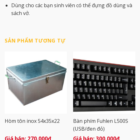
Dùng cho các bạn sinh viên có thể đựng đồ dùng và
sách vở.
SẢN PHẨM TƯƠNG TỰ
Hòm tôn inox 54x35x22
Bàn phím Fuhlen L500S
(USB/đen đỏ)
270.000
₫
300.000
₫