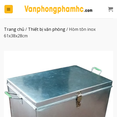
Chuyển
đến
nội
dung
Trang chủ
/
Thiết bị văn phòng
/
Hòm tôn inox
61x38x28cm