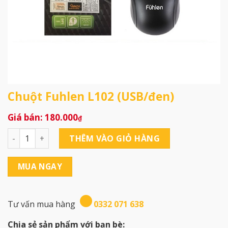
Chuột Fuhlen L102 (USB/đen)
180.000
₫
Chuột Fuhlen L102 (USB/đen) số lượng
THÊM VÀO GIỎ HÀNG
MUA NGAY
Tư vấn mua hàng
0332 071 638
Chia sẻ sản phẩm với bạn bè: