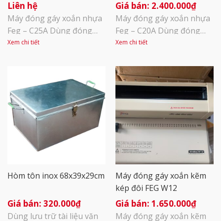
Liên hệ
2.400.000
₫
Máy đóng gáy xoắn nhựa
Máy đóng gáy xoắn nhựa
Feg – C25A Dùng đóng
Feg – C20A Dùng đóng
quyển tài liệu, thích hợp
quyển tài liệu, thích hợp
Xem chi tiết
Xem chi tiết
cho các doanh nghiệp, cơ
cho các doanh nghiệp, cơ
quan nhà nước, cửa hàng
quan nhà nước, cửa hàng
photocopy… Đóng lỗ giấy
photocopy… Đóng lỗ giấy
bằng tay Đục được 25
bằng tay Đục được 20
tờ/lần (lỗ đóng hình chữ
tờ/lần (lỗ đóng hình chữ
nhật) Có 21 lưỡi dập lỗ
nhật) Có 21 lưỡi dập lỗ
tương đương 21 lỗ Các
tương đương 21 lỗ Các
khổ giấy đóng: A4, A5 [...]
khổ giấy đóng: A4, A5 [...]
Hòm tôn inox 68x39x29cm
Máy đóng gáy xoắn kẽm
kép đôi FEG W12
320.000
₫
1.650.000
₫
Dùng lưu trữ tài liệu văn
Máy đóng gáy xoắn kẽm