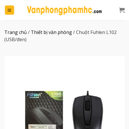
Chuyển
đến
nội
dung
Trang chủ
/
Thiết bị văn phòng
/
Chuột Fuhlen L102
(USB/đen)