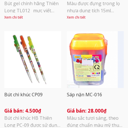
Bút gel chính hãng Thiên
Màu được đựng trong lọ
Long TL012_ mực viết
nhựa dung tích 15ml
trơn, mẫu mã đẹp. Hộp 20
trong suốt nhận diện
Xem chi tiết
Xem chi tiết
chiếc gel -012 Gel TL-
được màu bên trong và
STARLIT ngòi 0.5mm. Mực
tem nhận diện màu trên
viết êm trơn ra đều và liên
nắp lọ. Có roan cao su
tục. Màu sắc: Xanh- đỏ-
giúp kín hơi. 08 lọ màu
đen- tím
được đựng trong vĩ bỏ
trong hộp giấy
Bút chì khúc CP09
Sáp nặn MC-016
4.500
₫
28.000
₫
Bút chì khúc HB Thiên
Màu sắc tươi sáng, theo
Long PC-09 được sử dụng
đúng chuẩn màu mỹ thuật