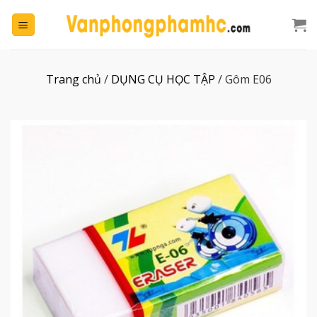
Chuyển
đến
nội
dung
Trang chủ
/
DỤNG CỤ HỌC TẬP
/
Gôm E06