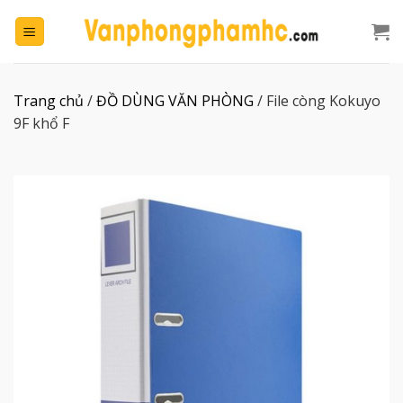
Chuyển
đến
nội
dung
Trang chủ
/
ĐỒ DÙNG VĂN PHÒNG
/
File còng Kokuyo
9F khổ F