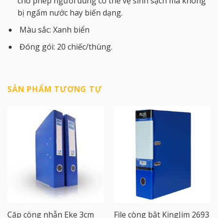
cho phép người dùng có thể vệ sinh sạch mà không
bị ngấm nước hay biến dạng.
Màu sắc: Xanh biển
Đóng gói: 20 chiếc/thùng.
SẢN PHẨM TƯƠNG TỰ
Cặp còng nhẫn Eke 3cm
File còng bật KingJim 2693