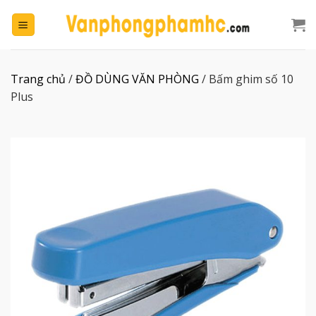
Chuyển
đến
nội
dung
Trang chủ
/
ĐỒ DÙNG VĂN PHÒNG
/
Bấm ghim số 10
Plus