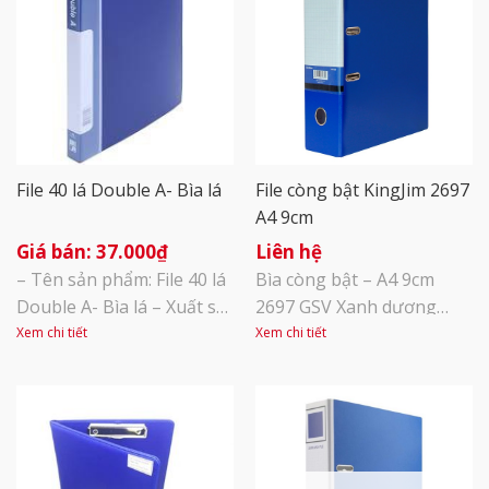
File 40 lá Double A- Bìa lá
File còng bật KingJim 2697
A4 9cm
37.000
₫
Liên hệ
– Tên sản phẩm: File 40 lá
Bìa còng bật – A4 9cm
Double A- Bìa lá – Xuất sứ:
2697 GSV Xanh dương
Thái Lan – Kích thước:
Kích thước A4 thông dụng
Xem chi tiết
Xem chi tiết
24x31x2.6cm – Vật liệu PP
phù hợp với kích cỡ của
đặc biệt chịu va đập cao –
hầu hết các loại giấy tờ, tài
Các lá có độ cao, dày dặn,
liệu hiện nay, từ khổ giấy
lá dễ tách miệng để lưu tài
F4, A4, đến khổ nhỏ hơn
liệu với độ dày 40mm. Có
A5. Độ dày gáy 50mm cho