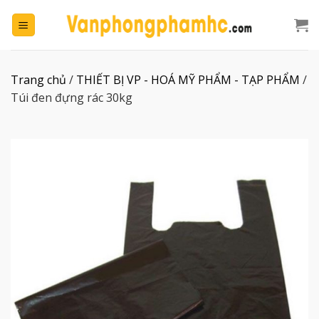
Chuyển
đến
nội
dung
Trang chủ
/
THIẾT BỊ VP - HOÁ MỸ PHẨM - TẠP PHẨM
/
Túi đen đựng rác 30kg