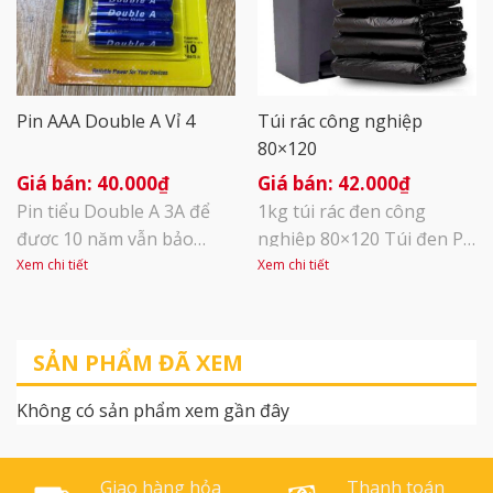
dẫn sử dụng Keo sữa đa
năng Latex: [...]
Pin AAA Double A Vỉ 4
Túi rác công nghiệp
80×120
40.000
₫
42.000
₫
Pin tiểu Double A 3A để
1kg túi rác đen công
được 10 năm vẫn bảo
nghiệp 80×120 Túi đen PE
toàn năng lượng Năng
kích thước lớn phù hợp
Xem chi tiết
Xem chi tiết
lượng bền bỉ, sử dụng lâu
dùng đóng gói hàng số
dài Phù hợp với nhiều loại
lượng lớn, đựng rác công
thiết bị khác nhau Pin 3A:
nghiệp, dùng cho các nhà
SẢN PHẨM ĐÃ XEM
LR03/AM4/1.5V
xưởng, cơ sở sản xuất Kích
thước : 80cm x120cm Chất
Không có sản phẩm xem gần đây
liệu PE, dày, dai
Giao hàng hỏa
Thanh toán