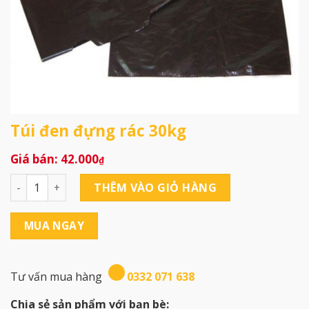
Túi đen đựng rác 30kg
42.000
₫
Túi đen đựng rác 30kg số lượng
THÊM VÀO GIỎ HÀNG
MUA NGAY
Tư vấn mua hàng
0332 071 638
Chia sẻ sản phẩm với bạn bè: