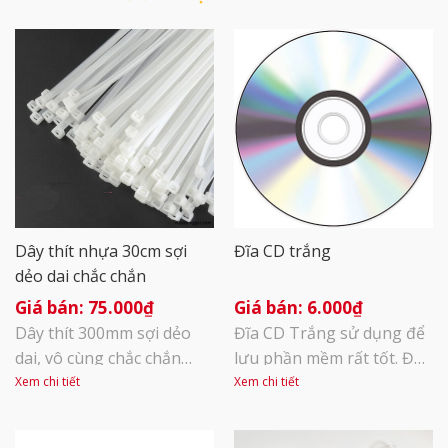
Dây thít nhựa 30cm sợi
Đĩa CD trắng
dẻo dai chắc chắn
75.000
₫
6.000
₫
Dây thít 300mm sợi dẻo
Đĩa CD Trắng sử dụng để
dai, vô cùng chắc chắn
lưu phần mềm rất tốt. Đọc
Phần đầu: Ô khóa để đuôi
chuẩn trên đài đĩa, mặt
Xem chi tiết
Xem chi tiết
dây thít đi qua không quay
sau màu vàng khá đẹp,
ngược trở lại được Phần
nên thường được dùng