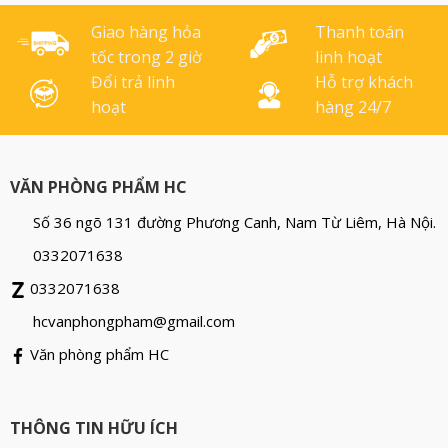
200mm rất phù hợp với
các công trình [...]
Giao hàng hỏa
Thanh toán
tốc trong 2 giờ
linh hoạt
Đổi trả linh
Hỗ trợ khách
hoạt
hàng 24/7
VĂN PHÒNG PHẨM HC
Số 36 ngõ 131 đường Phương Canh, Nam Từ Liêm, Hà Nội.
0332071638
0332071638
hcvanphongpham@gmail.com
Văn phòng phẩm HC
THÔNG TIN HỮU ÍCH