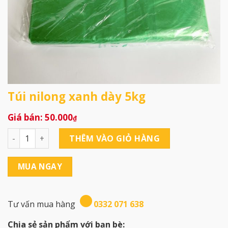
Túi nilong xanh dày 5kg
50.000
₫
Túi nilong xanh dày 5kg số lượng
THÊM VÀO GIỎ HÀNG
MUA NGAY
Tư vấn mua hàng
0332 071 638
Chia sẻ sản phẩm với bạn bè: