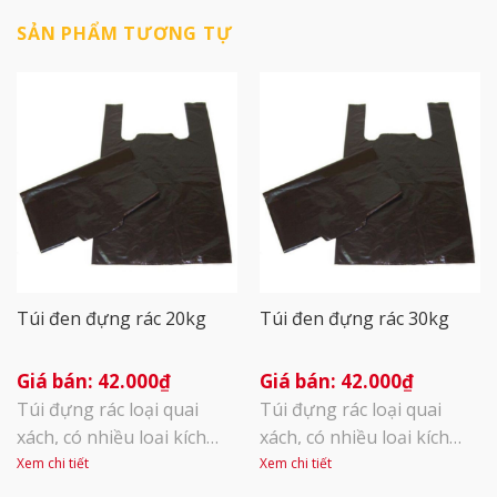
SẢN PHẨM TƯƠNG TỰ
Túi đen đựng rác 20kg
Túi đen đựng rác 30kg
42.000
₫
42.000
₫
Túi đựng rác loại quai
Túi đựng rác loại quai
xách, có nhiều loại kích
xách, có nhiều loại kích
thước 5kg, 10kg, 15kg,
thước 5kg, 10kg, 15kg,
Xem chi tiết
Xem chi tiết
20kg. Rất phù hợp với hộ
20kg,25kg, 30kg. Rất phù