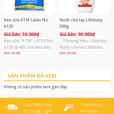
Keo sữa ATM Latex No
Nước rửa tay Lifebuoy
A135
500g
50.000
₫
90.000
₫
Keo sữa “ATM” LATEX No.
– Thương hiệu: Lifebuoy –
A135 là một lọai keo dán
Nước rửa tay Lifebuoy
PVA tổng hợp chất lượng
500g là dòng nước rửa tay
Xem chi tiết
Xem chi tiết
cao, có độ kết dính nhanh
đến từ thương hiệu
và bền chắc. Dùng để làm
Lifebuoy thuộc tập đoàn
Slime, dán giấy, dán gỗ,
Unilever của Mỹ giúp làm
SẢN PHẨM ĐÃ XEM
dán nhựa,… Không độc hại
sạch da tay, khử mùi, diệt
cho người sử dụng và
đến 99,9% vi khuẩn chỉ
Không có sản phẩm xem gần đây
không gây cháy Hướng
trong 10 giây.
dẫn sử dụng Keo sữa đa
năng Latex: [...]
Giao hàng hỏa
Thanh toán
tốc trong 2 giờ
linh hoạt