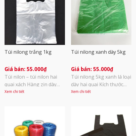
hạng…Rất tốtTốtTrung
dai chắc Xếp hạng…Rất
bìnhKhông tệRất tệ
tốtTốtTrung bìnhKhông
tệRất tệ
Túi nilong trắng 1kg
Túi nilong xanh dày 5kg
55.000
₫
55.000
₫
Túi nilon – túi nilon hai
Túi nilong 5kg xanh lá loại
quai xách Hàng zin dày
dày hai quai Kích thước
vừa và dày, túi bóng, dai.
~30×37 Hàng dày
Xem chi tiết
Xem chi tiết
Bán tối thiểu 1kg/ 1 size/
~130c/1kg Không mùi
1 màu.
Thích hợp cho việc đựng
gạo, các đồ vật nặng Hàng
đảm bảo chất lượng tốt,
dai