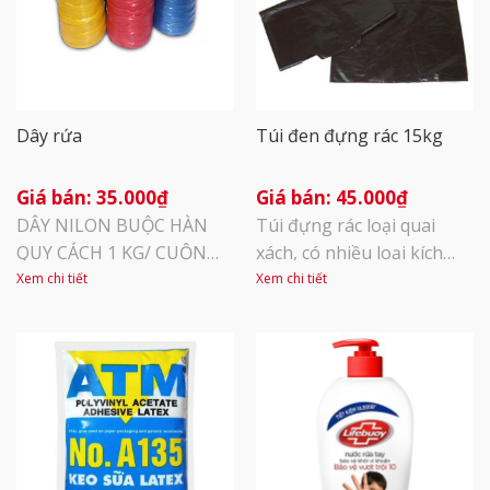
Dây rứa
Túi đen đựng rác 15kg
35.000
₫
45.000
₫
DÂY NILON BUỘC HÀN
Túi đựng rác loại quai
QUY CÁCH 1 KG/ CUỘN
xách, có nhiều loại kích
MÀU : VÀNG, ĐỎ, XANH
thước 5kg, 10kg, 15kg,
Xem chi tiết
Xem chi tiết
ƯU ĐIỂM : DẺO, DAI ,
20kg. Rất phù hợp với hộ
THUẬN TIỆN VÀ LINH
gia đình, văn phòng công
HOẠT CHO VIỆC ĐÓNG
ty, sản phẩm dai chắc Xếp
GÓI
hạng…Rất tốtTốtTrung
bìnhKhông tệRất tệ