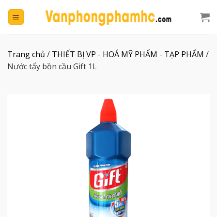
Chuyển
đến
nội
dung
Trang chủ
/
THIẾT BỊ VP - HOÁ MỸ PHẨM - TẠP PHẨM
/
Nước tẩy bồn cầu Gift 1L