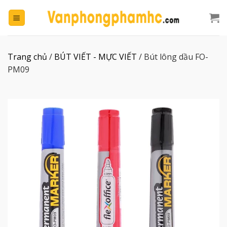
Chuyển
đến
nội
dung
Trang chủ
/
BÚT VIẾT - MỰC VIẾT
/
Bút lông dầu FO-
PM09