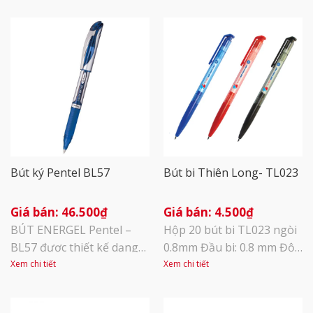
Bút ký Pentel BL57
Bút bi Thiên Long- TL023
46.500
₫
4.500
₫
BÚT ENERGEL Pentel –
Hộp 20 bút bi TL023 ngòi
BL57 được thiết kế dạng
0.8mm Đầu bi: 0.8 mm Độ
bấm tiện lợi khi sử dụng.
dài viết được: 1.200-
Xem chi tiết
Xem chi tiết
Công nghệ mực Energel
1.500m. Thân bút thanh
Nhật Bản: Đều Mực =>
mảnh cơ chế bấm khế tiện