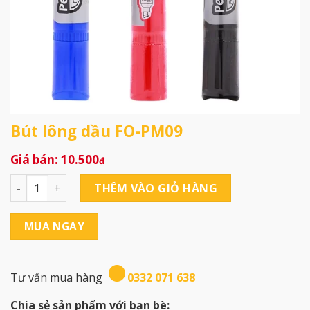
Bút lông dầu FO-PM09
10.500
₫
Bút lông dầu FO-PM09 số lượng
THÊM VÀO GIỎ HÀNG
MUA NGAY
Tư vấn mua hàng
0332 071 638
Chia sẻ sản phẩm với bạn bè: