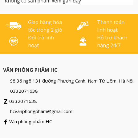
Không có sản phẩm xem gần đây
viết trơn êm. Kiểu dáng
mực,giúp tiết kiệm cho
sang trọng, lịch sự, dắt
người sử dụng. Màu sắc:
viết [...]
Xanh- đỏ- đen Quy cách:
Giao hàng hỏa
Thanh toán
10 [...]
tốc trong 2 giờ
linh hoạt
Đổi trả linh
Hỗ trợ khách
hoạt
hàng 24/7
VĂN PHÒNG PHẨM HC
Số 36 ngõ 131 đường Phương Canh, Nam Từ Liêm, Hà Nội.
0332071638
0332071638
hcvanphongpham@gmail.com
Văn phòng phẩm HC