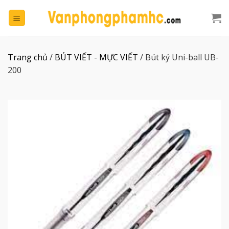
Chuyển
đến
nội
dung
Trang chủ
/
BÚT VIẾT - MỰC VIẾT
/
Bút ký Uni-ball UB-
200