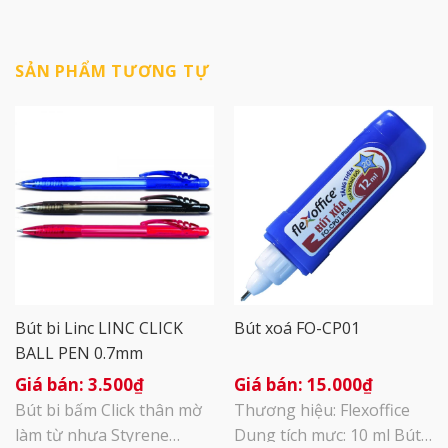
SẢN PHẨM TƯƠNG TỰ
Bút bi Linc LINC CLICK
Bút xoá FO-CP01
BALL PEN 0.7mm
3.500
₫
15.000
₫
Bút bi bấm Click thân mờ
Thương hiệu: Flexoffice
làm từ nhựa Styrene
Dung tích mực: 10 ml Bút