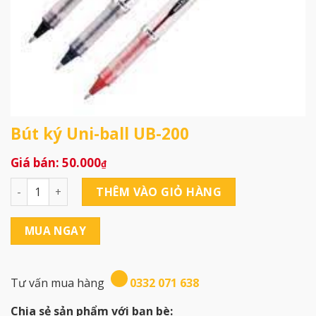
Bút ký Uni-ball UB-200
50.000
₫
Bút ký Uni-ball UB-200 số lượng
THÊM VÀO GIỎ HÀNG
MUA NGAY
Tư vấn mua hàng
0332 071 638
Chia sẻ sản phẩm với bạn bè: