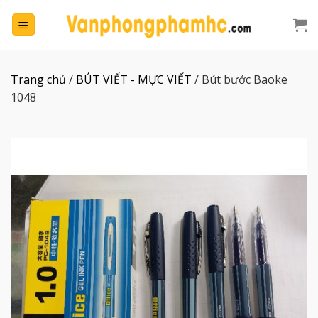
Chuyển
đến
nội
dung
Trang chủ
/
BÚT VIẾT - MỰC VIẾT
/
Bút bước Baoke
1048