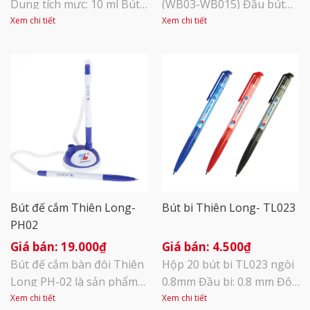
Dung tích mực: 10 ml Bút
(WB03-WB015) Đầu bút
xóa Thiên Long –
2.5mm dễ dàng lau sạch
Xem chi tiết
Xem chi tiết
FlexOffice FO-CP01 có kiểu
Viết tốt trên bảng trắng
dáng thân dẹp, vừa tầm
và những bề mặt nhẵn
tay , thuận tiện khi sử
bóng Đậy nắp sau khi sử
dụng. Cán bằng nhựa màu
dụng Bút có chế độ đổ
xanh dương thể hiện sự
mực thay thế khi hết
trẻ trung , năng động.
mực,giúp tiết kiệm cho
Đầu bút bằng kim loại có
người sử dụng. Màu sắc:
lò xo đàn hồi tốt. Đặc [...]
Xanh- đỏ- đen Quy cách:
10 [...]
Bút đế cắm Thiên Long-
Bút bi Thiên Long- TL023
PH02
19.000
₫
4.500
₫
Bút đế cắm bàn đôi Thiên
Hộp 20 bút bi TL023 ngòi
Long PH-02 là sản phẩm
0.8mm Đầu bi: 0.8 mm Độ
không thể thiếu trên các
dài viết được: 1.200-
Xem chi tiết
Xem chi tiết