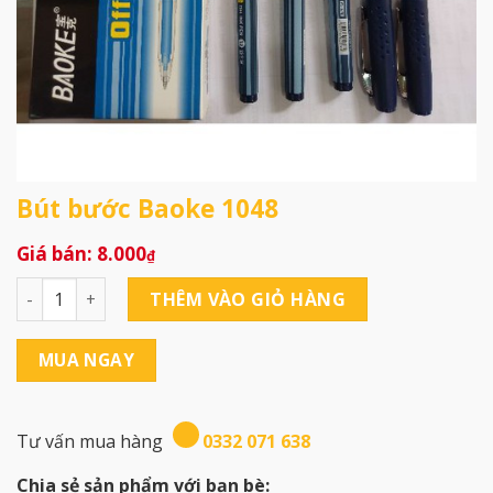
Bút bước Baoke 1048
8.000
₫
Bút bước Baoke 1048 số lượng
THÊM VÀO GIỎ HÀNG
MUA NGAY
Tư vấn mua hàng
0332 071 638
Chia sẻ sản phẩm với bạn bè: