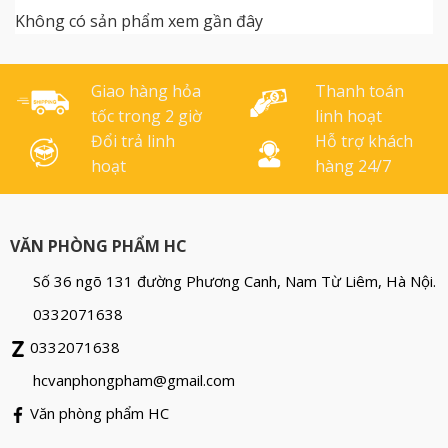
Siêu nhanh khô (1/3s) =>
Xanh- đỏ- đen
Không có sản phẩm xem gần đây
không sợ bị nhoè, lem
bẩm Không bị phai trong
nước => Lưu trữ [...]
Giao hàng hỏa
Thanh toán
tốc trong 2 giờ
linh hoạt
Đổi trả linh
Hỗ trợ khách
hoạt
hàng 24/7
VĂN PHÒNG PHẨM HC
Số 36 ngõ 131 đường Phương Canh, Nam Từ Liêm, Hà Nội.
0332071638
0332071638
hcvanphongpham@gmail.com
Văn phòng phẩm HC