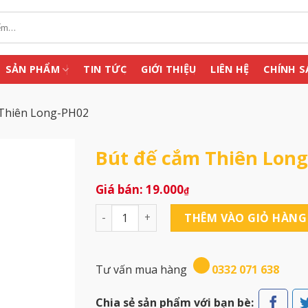
SẢN PHẨM
TIN TỨC
GIỚI THIỆU
LIÊN HỆ
CHÍNH S
 Thiên Long-PH02
Bút đế cắm Thiên Lon
19.000
₫
Bút đế cắm Thiên Long-PH02 số lượng
THÊM VÀO GIỎ HÀNG
Tư vấn mua hàng
0332 071 638
Chia sẻ sản phẩm với bạn bè: