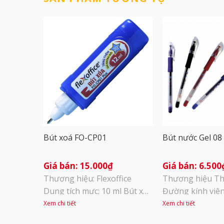
Bút xoá FO-CP01
Bút nước Gel 08
15.000
₫
6.500
Thương hiệu: Flexoffice
Thương hiệu Th
Dung tích mực: 10 ml Bút xóa
Đường kính viên
Thiên Long – FlexOffice FO-
Bút có thiết kế h
Xem chi tiết
Xem chi tiết
CP01 có kiểu dáng thân dẹp,
tròn, dài rất ph