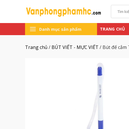
Chuyển
Tìm
đến
kiếm:
nội
dung
TRANG CHỦ
Danh mục sản phẩm
Trang chủ
/
BÚT VIẾT - MỰC VIẾT
/
Bút đế cắm