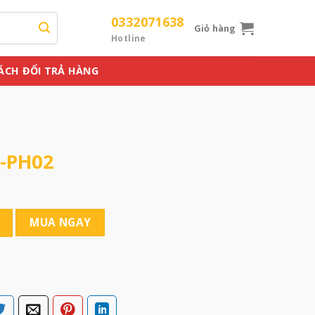
0332071638
Giỏ hàng
Hotline
ÁCH ĐỔI TRẢ HÀNG
g-PH02
MUA NGAY