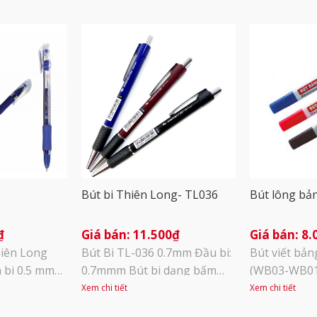
Bút bi Thiên Long- TL036
Bút lông b
₫
11.500
₫
8.
iên Long
Bút Bi TL-036 0.7mm Đầu bi:
Bút viết bả
 bi 0.5 mm
0.7mmm Bút bi dạng bấm
(WB03-WB01
iện đại, thân
khế, có grip (Grip giúp êm
2.5mm dễ dàn
Xem chi tiết
Xem chi tiết
ù hợp với tay
tay và giảm trơn tuột khi viết
tốt trên bản