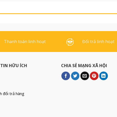
ược thiết kế
không chứa các hóa chất độc
út nhỏ, dễ
hại, an toàn cho sức khỏe
u Thân nhựa
người sử dụng, đặc biệt là
..]
trẻ em. Đầu bi 0,7mm làm
bằng hợp kim bền [...]
Thanh toán linh hoạt
Đổi trả linh hoạt
TIN HỮU ÍCH
CHIA SẺ MẠNG XÃ HỘI
h đổi trả hàng