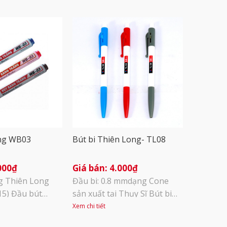
ảng WB03
Bút bi Thiên Long- TL08
000
₫
4.000
₫
ng Thiên Long
Đầu bi: 0.8 mmdạng Cone
5) Đầu bút
sản xuất tại Thụy Sĩ Bút bi
g lau sạch Viết
dạng bấm cò. Độ dài viết
Xem chi tiết
g trắng và
được: 1.200-1.500m Mực đạt