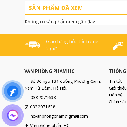
tuột khi viết thường xuyên.
mực. Bút chữ A đ
SẢN PHẨM ĐÃ XEM
Cơ chế bấm nằm gọn dưới
có nắp bút Gờ b
giắt bút, giúp thuận tay khi
cầm, mực ra đề
Không có sản phẩm xem gần đây
sử dụng. Độ dài viết được:
, mầu nhã nhặn [.
1.600-2.000m Đầu [...]
Giao hàng hỏa tốc trong
2 giờ
VĂN PHÒNG PHẨM HC
THÔNG 
Số 36 ngõ 131 đường Phương Canh,
Tin tức
Nam Từ Liêm, Hà Nội.
Giới thiệu
Liên hệ
0332071638
Chính sác
0332071638
hcvanphongpham@gmail.com
Văn phòng phẩm HC