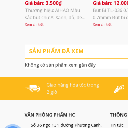
3.500
₫
12.00
Thương hiệu: AIHAO Màu
Bút Bi TL-036 0
sắc bút chữ A: Xanh, đỏ, đen,
0.7mmm Bút bi 
tím Bút kim dạ, bút bi nước .
khế, có grip (Gr
Xem chi tiết
Xem chi tiết
Nét bút đậm, thân bút rời,
tay và giảm trơn 
dễ dàng thay ruột khi hết
thường xuyên.) Đ
mực. Bút chữ A được thiết kế
được: 1.500-2.0
SẢN PHẨM ĐÃ XEM
có nắp bút Gờ bút nhỏ, dễ
được làm bằng k
cầm, mực ra đều Thân nhựa
và nút xi kim lo
Không có sản phẩm xem gần đây
, mầu nhã nhặn [...]
tạo sự sang trọ
phù hợp cho sinh 
Giao hàng hỏa tốc trong
2 giờ
VĂN PHÒNG PHẨM HC
THÔNG 
Số 36 ngõ 131 đường Phương Canh,
Tin tức