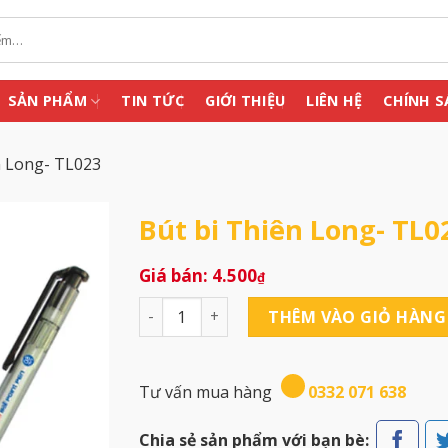
SẢN PHẨM
TIN TỨC
GIỚI THIỆU
LIÊN HỆ
CHÍNH S
n Long- TL023
Bút bi Thiên Long- TL0
4.500
₫
Bút bi Thiên Long- TL023 số lượng
THÊM VÀO GIỎ HÀNG
Tư vấn mua hàng
0332 071 638
Chia sẻ sản phẩm với bạn bè: