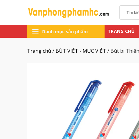
Chuyển
Tìm
đến
kiếm:
nội
dung
TRANG CHỦ
Danh mục sản phẩm
Trang chủ
/
BÚT VIẾT - MỰC VIẾT
/
Bút bi Thiê