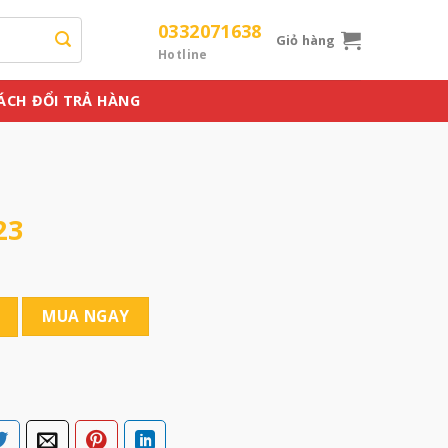
0332071638
Giỏ hàng
Hotline
ÁCH ĐỔI TRẢ HÀNG
23
MUA NGAY