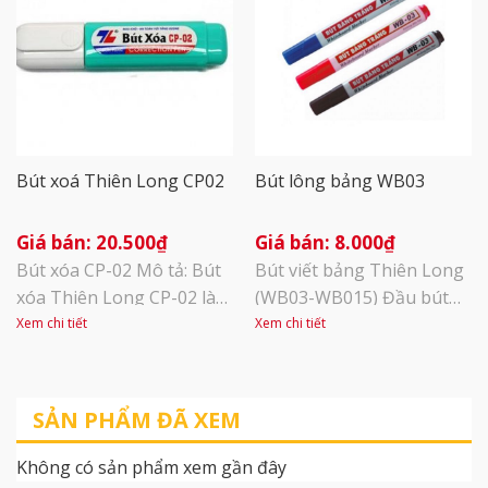
loại mực mau khô, không
mực. 3 màu: Xanh- đen- đỏ
làm ướt, rách bề mặt giấy
khi viết, mang đến sự tiện
lợi [...]
Bút xoá Thiên Long CP02
Bút lông bảng WB03
20.500
₫
8.000
₫
Bút xóa CP-02 Mô tả: Bút
Bút viết bảng Thiên Long
xóa Thiên Long CP-02 là
(WB03-WB015) Đầu bút
vật dụng cần thiết và hữu
2.5mm dễ dàng lau sạch
Xem chi tiết
Xem chi tiết
ích trong công việc, học
Viết tốt trên bảng trắng
tập. Sản phẩm giúp bạn
và những bề mặt nhẵn
xóa thông tin sai và sửa
bóng Đậy nắp sau khi sử
SẢN PHẨM ĐÃ XEM
lại dễ dàng, đảm bảo tính
dụng Bút có chế độ đổ
thẩm mỹ trong văn bản.
mực thay thế khi hết
Không có sản phẩm xem gần đây