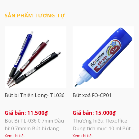
SẢN PHẨM TƯƠNG TỰ
Bút bi Thiên Long- TL036
Bút xoá FO-CP01
11.500
₫
15.000
₫
Bút Bi TL-036 0.7mm Đầu
Thương hiệu: Flexoffice
bi: 0.7mmm Bút bi dạng
Dung tích mực: 10 ml Bút
bấm khế, có grip (Grip
xóa Thiên Long –
Xem chi tiết
Xem chi tiết