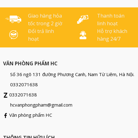
Bút xóa Thiên Long CP-02
mực,giúp tiết kiệm cho
hoàn toàn không chứa
người sử dụng. Màu sắc:
chất độc [...]
Xanh- đỏ- đen Quy cách:
Giao hàng hỏa
Thanh toán
10 [...]
tốc trong 2 giờ
linh hoạt
Đổi trả linh
Hỗ trợ khách
hoạt
hàng 24/7
VĂN PHÒNG PHẨM HC
Số 36 ngõ 131 đường Phương Canh, Nam Từ Liêm, Hà Nội.
0332071638
0332071638
hcvanphongpham@gmail.com
Văn phòng phẩm HC
THÔNG TIN HỮU ÍCH