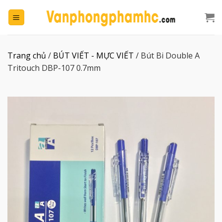
Chuyển
đến
nội
dung
Trang chủ
/
BÚT VIẾT - MỰC VIẾT
/
Bút Bi Double A
Tritouch DBP-107 0.7mm