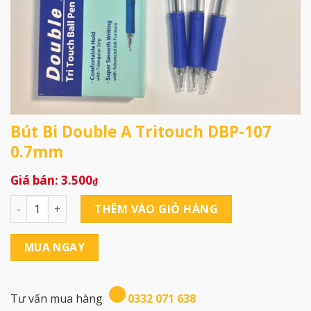
Bút Bi Double A Tritouch DBP-107
0.7mm
3.500
₫
Bút Bi Double A Tritouch DBP-107 0.7mm số lượng
THÊM VÀO GIỎ HÀNG
MUA NGAY
Tư vấn mua hàng
0332 071 638