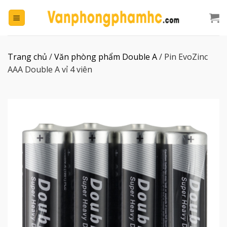
Chuyển
đến
nội
dung
Trang chủ
/
Văn phòng phẩm Double A
/
Pin EvoZinc
AAA Double A vỉ 4 viên