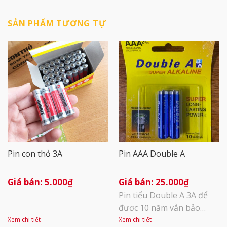
SẢN PHẨM TƯƠNG TỰ
Pin con thỏ 3A
Pin AAA Double A
5.000
₫
25.000
₫
Pin tiểu Double A 3A để
được 10 năm vẫn bảo
toàn năng lượng Năng
Xem chi tiết
Xem chi tiết