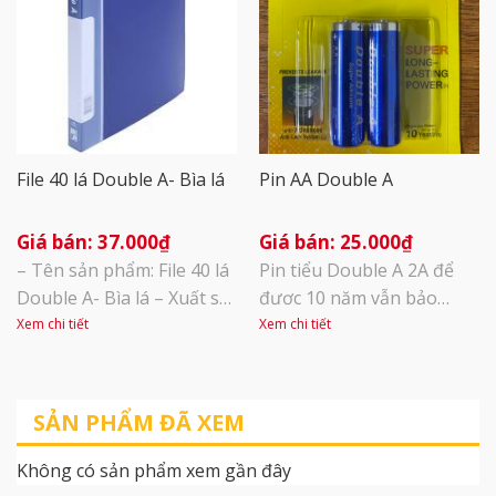
chiếc/hộp
SẢN PHẨM: Ngòi bút
0.7mm Mực đậm, mực ra
đều, đẹp, rõ ràng, viết êm
nhẹ nhàng, [...]
File 40 lá Double A- Bìa lá
Pin AA Double A
37.000
₫
25.000
₫
– Tên sản phẩm: File 40 lá
Pin tiểu Double A 2A để
Double A- Bìa lá – Xuất sứ:
được 10 năm vẫn bảo
Thái Lan – Kích thước:
toàn năng lượng Năng
Xem chi tiết
Xem chi tiết
24x31x2.6cm – Vật liệu PP
lượng bền bỉ, sử dụng lâu
đặc biệt chịu va đập cao –
dài Phù hợp với nhiều loại
Các lá có độ cao, dày dặn,
thiết bị khác nhau Pin 2A:
SẢN PHẨM ĐÃ XEM
lá dễ tách miệng để lưu tài
LR6/AM3/1.5V
liệu với độ dày 40mm. Có
Không có sản phẩm xem gần đây
thể chứa 10 tờ [...]