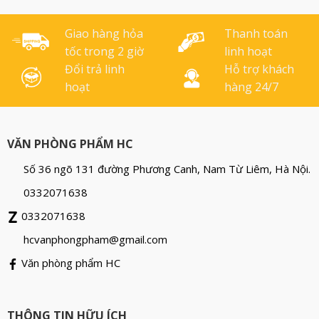
Giao hàng hỏa
Thanh toán
tốc trong 2 giờ
linh hoạt
Đổi trả linh
Hỗ trợ khách
hoạt
hàng 24/7
VĂN PHÒNG PHẨM HC
Số 36 ngõ 131 đường Phương Canh, Nam Từ Liêm, Hà Nội.
0332071638
0332071638
hcvanphongpham@gmail.com
Văn phòng phẩm HC
THÔNG TIN HỮU ÍCH