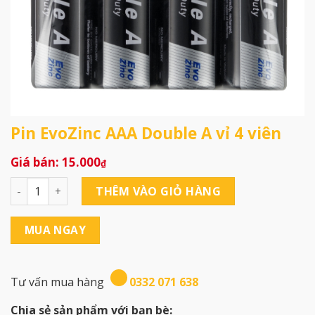
Pin EvoZinc AAA Double A vỉ 4 viên
15.000
₫
Pin EvoZinc AAA Double A vỉ 4 viên số lượng
THÊM VÀO GIỎ HÀNG
MUA NGAY
Tư vấn mua hàng
0332 071 638
Chia sẻ sản phẩm với bạn bè: