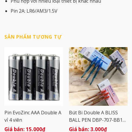
Phù hợp với nhiều loại thiết bị khác nhau
Pin 2A: LR6/AM3/1.5V
SẢN PHẨM TƯƠNG TỰ
Pin EvoZinc AAA Double A
Bút Bi Double A BLISS
vỉ 4 viên
BALL PEN DBP-707-BB11
Ngòi 0.7mm
15.000
₫
3.000
₫