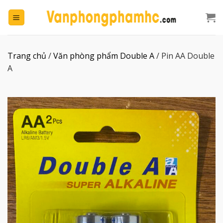
Chuyển
đến
nội
dung
Trang chủ
/
Văn phòng phẩm Double A
/
Pin AA Double
A