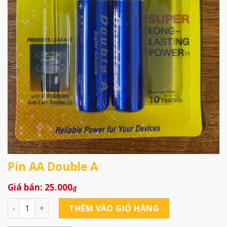
Pin AA Double A
25.000
₫
Pin AA Double A số lượng
THÊM VÀO GIỎ HÀNG