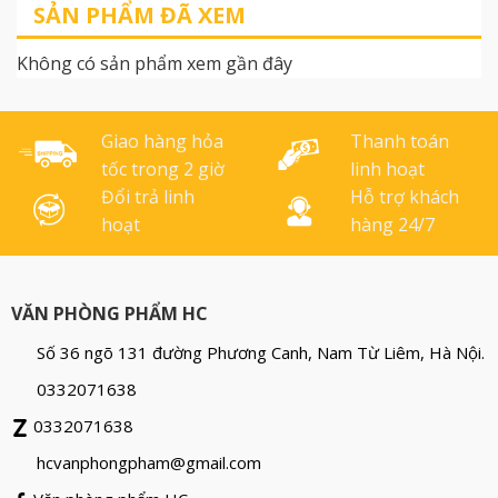
thiết bị khác nhau Pin 3A:
không gây cảm giác mỏi
SẢN PHẨM ĐÃ XEM
LR03/AM4/1.5V
tay. THÔNG TIN CHI TIẾT
SẢN PHẨM: Ngòi bút
Không có sản phẩm xem gần đây
0.7mm Mực đậm, mực ra
đều, đẹp, rõ ràng, viết êm
nhẹ nhàng, [...]
Giao hàng hỏa
Thanh toán
tốc trong 2 giờ
linh hoạt
Đổi trả linh
Hỗ trợ khách
hoạt
hàng 24/7
VĂN PHÒNG PHẨM HC
Số 36 ngõ 131 đường Phương Canh, Nam Từ Liêm, Hà Nội.
0332071638
0332071638
hcvanphongpham@gmail.com