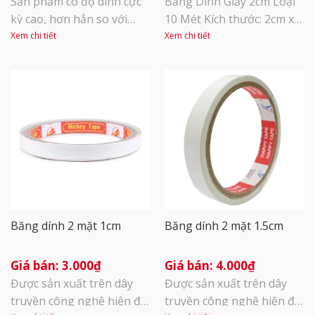
Sản phẩm có độ dính cực
Băng Dính Giấy 2cm Loại
kỳ cao, hơn hẳn so với
10 Mét Kích thước: 2cm x
băng dính xốp vàng, dùng
10m Bề mặt băng dính có
Xem chi tiết
Xem chi tiết
được trên nhiều vật liệu
thể viết lên được dùng để
khác nhau như nhôm,
ghi nhớ tên thuốc, ngày
nhựa, composite, kính,
tháng ….
gỗ…trong nhiều điều kiện
nhiệt độ khác nhau từ 3
-120 độ. Băng dính xốp
đen có thể dùng để dán
các công trình trong nhà,
[...]
Băng dính 2 mặt 1cm
Băng dính 2 mặt 1.5cm
3.000
₫
4.000
₫
Được sản xuất trên dây
Được sản xuất trên dây
truyền công nghệ hiện đại
truyền công nghệ hiện đại