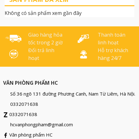
Khối lượng 1,1kg/cây – 6
giúp gắn hai vật với nhau
cuộn/cây
mà không cần sự tiếp xúc
Không có sản phẩm xem gần đây
trực tiếp giữa hai bề mặt
và hoàn toàn không để lộ
vết [...]
Giao hàng hỏa
Thanh toán
tốc trong 2 giờ
linh hoạt
Đổi trả linh
Hỗ trợ khách
hoạt
hàng 24/7
VĂN PHÒNG PHẨM HC
Số 36 ngõ 131 đường Phương Canh, Nam Từ Liêm, Hà Nội.
0332071638
0332071638
hcvanphongpham@gmail.com
Văn phòng phẩm HC