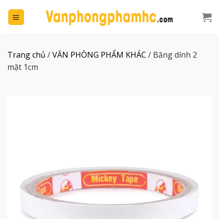
Chuyển
đến
nội
dung
Trang chủ
/
VĂN PHÒNG PHẨM KHÁC
/
Băng dính 2
mặt 1cm