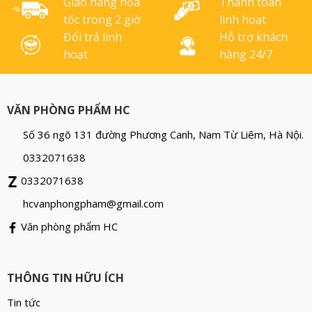
phẩm nhẹ, [...]
vết [...]
Giao hàng hỏa
Thanh toán
tốc trong 2 giờ
linh hoạt
Đổi trả linh
Hỗ trợ khách
hoạt
hàng 24/7
VĂN PHÒNG PHẨM HC
Số 36 ngõ 131 đường Phương Canh, Nam Từ Liêm, Hà Nội.
0332071638
0332071638
hcvanphongpham@gmail.com
Văn phòng phẩm HC
THÔNG TIN HỮU ÍCH
Tin tức