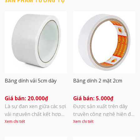
SẢN PHẨM TƯƠNG TỰ
Băng dính vải 5cm dày
Băng dính 2 mặt 2cm
20.000
₫
5.000
₫
Là sự đan xen giữa các sợi
Được sản xuất trên dây
vải nguyên chất kết hợp
truyền công nghệ hiện đại
với lớp keo cao su tự
với kỹ thuật cắt, phân
Xem chi tiết
Xem chi tiết
nhiên, tạo ra băng keo
cuộn khép kín. Được tích
vải, sản phẩm cao cấp này
hợp thêm một mặt keo