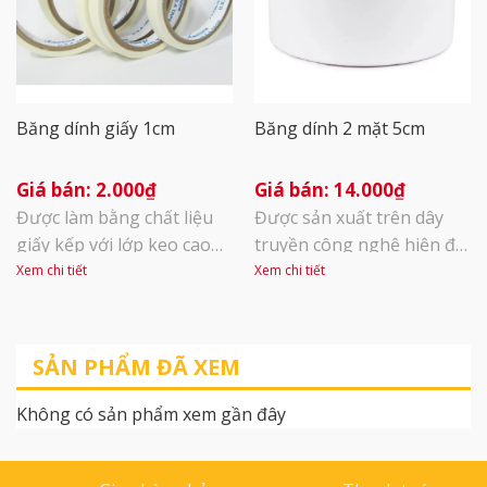
Băng dính giấy 1cm
Băng dính 2 mặt 5cm
2.000
₫
14.000
₫
Được làm bằng chất liệu
Được sản xuất trên dây
giấy kếp với lớp keo cao
truyền công nghệ hiện đại
su hòa tan trên một mặt,
với kỹ thuật cắt, phân
Xem chi tiết
Xem chi tiết
có khả năng chịu được
cuộn khép kín. Được tích
môi trường nhiệt độ lên
hợp thêm một mặt keo
đến 180°C. Sản phẩm này
dán, băng dính hai mặt
SẢN PHẨM ĐÃ XEM
mang lại nhiều ứng dụng
giúp gắn hai vật với nhau
hữu ích trong thực tế như
mà không cần sự tiếp xúc
Không có sản phẩm xem gần đây
dán làm nhãn, tiêu đề,
trực tiếp giữa hai bề mặt
đóng gói quà tặng, bưu
và hoàn toàn không để lộ