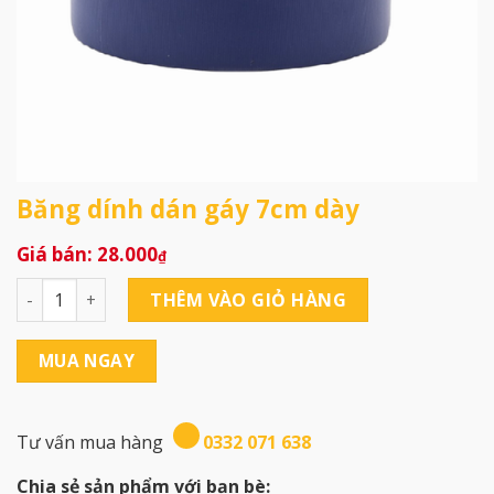
Băng dính dán gáy 7cm dày
28.000
₫
Băng dính dán gáy 7cm dày số lượng
THÊM VÀO GIỎ HÀNG
MUA NGAY
Tư vấn mua hàng
0332 071 638
Chia sẻ sản phẩm với bạn bè: