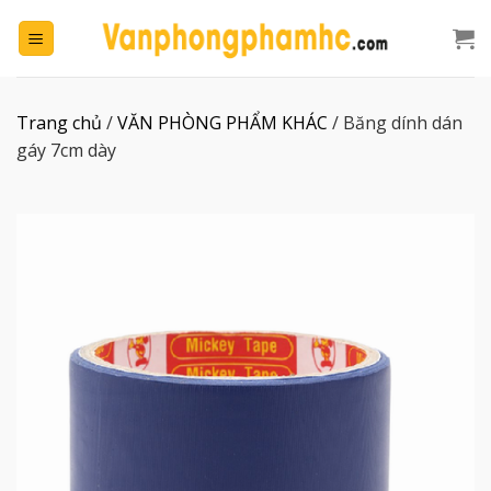
Chuyển
đến
nội
dung
Trang chủ
/
VĂN PHÒNG PHẨM KHÁC
/
Băng dính dán
gáy 7cm dày