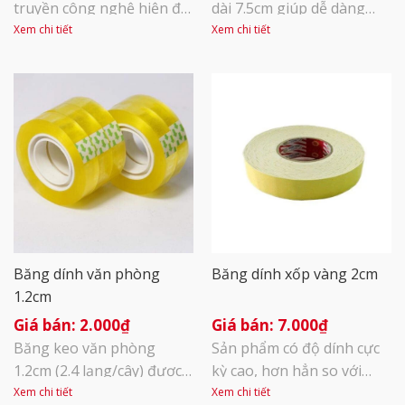
truyền công nghệ hiện đại
dài 7.5cm giúp dễ dàng
với kỹ thuật cắt, phân
bóc băng dính khi cần
Xem chi tiết
Xem chi tiết
cuộn khép kín. Được tích
dùng, rất tiện dụng và
hợp thêm một mặt keo
nhanh chóng. Sản phẩm
dán, băng dính hai mặt
được sử dụng phổ biến
giúp gắn hai vật với nhau
trong các quán in, văn
mà không cần sự tiếp xúc
phòng, trường học… để
trực tiếp giữa hai bề mặt
dán bìa, gáy sách, gáy
và hoàn toàn không để lộ
luận văn, bài ngiên cứu,
vết [...]
khóa luận…
Băng dính văn phòng
Băng dính xốp vàng 2cm
1.2cm
2.000
₫
7.000
₫
Băng keo văn phòng
Sản phẩm có độ dính cực
1.2cm (2.4 lạng/cây) được
kỳ cao, hơn hẳn so với
sản xuất trên quy trình
băng dính xốp vàng, dùng
Xem chi tiết
Xem chi tiết