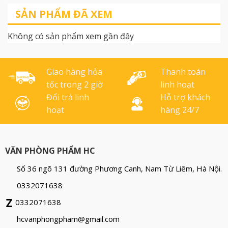
ko đứt; độ bám dính cực
SẢN PHẨM ĐÃ XEM
tốt.
Không có sản phẩm xem gần đây
Giao hàng hỏa
Thanh toán
tốc trong 2 giờ
linh hoạt
Đổi trả linh
Hỗ trợ khách
hoạt
hàng 24/7
VĂN PHÒNG PHẨM HC
Số 36 ngõ 131 đường Phương Canh, Nam Từ Liêm, Hà Nội.
0332071638
0332071638
hcvanphongpham@gmail.com