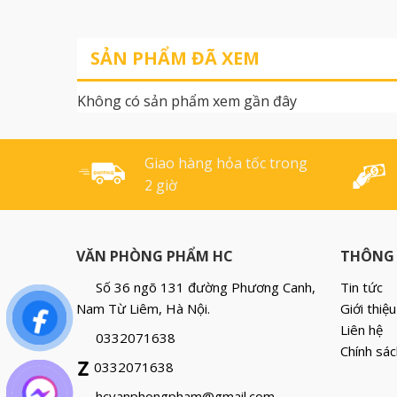
người sử dụng. Được làm từ
cao cấp này có c
màng nhựa BOPP (loại màng
chắc và đặc biệt
SẢN PHẨM ĐÃ XEM
nhựa làm từ hạt nhựa PP) và
dính rất tốt phù
được phủ dưới dạng sữa dựa
bề mặt chất liệ
Không có sản phẩm xem gần đây
vào chất Acrylic adhesive \
với mọi [...]
Độ đàn hồi [...]
Giao hàng hỏa tốc trong
2 giờ
VĂN PHÒNG PHẨM HC
THÔNG 
Số 36 ngõ 131 đường Phương Canh,
Tin tức
Nam Từ Liêm, Hà Nội.
Giới thiệu
Liên hệ
0332071638
Chính sác
0332071638
hcvanphongpham@gmail.com