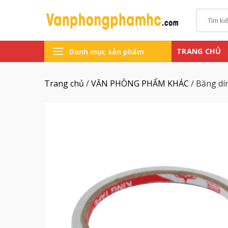
Chuyển
Tìm
đến
kiếm:
nội
dung
TRANG CHỦ
Danh mục sản phẩm
Trang chủ
/
VĂN PHÒNG PHẨM KHÁC
/
Băng dí