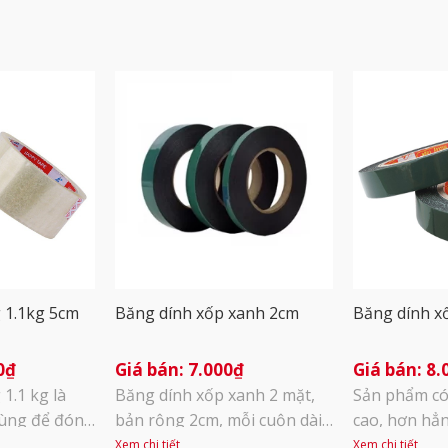
 1.1kg 5cm
Băng dính xốp xanh 2cm
Băng dính x
0
₫
7.000
₫
8.
1.1 kg là
Băng dính xốp xanh 2 mặt,
Sản phẩm có
dùng để đóng
bản rộng 2cm, mỗi cuộn dài
cao, hơn hẳn
g gói, dán
3m. Độ bám dính cao, dùng
dính xốp và
Xem chi tiết
Xem chi tiết