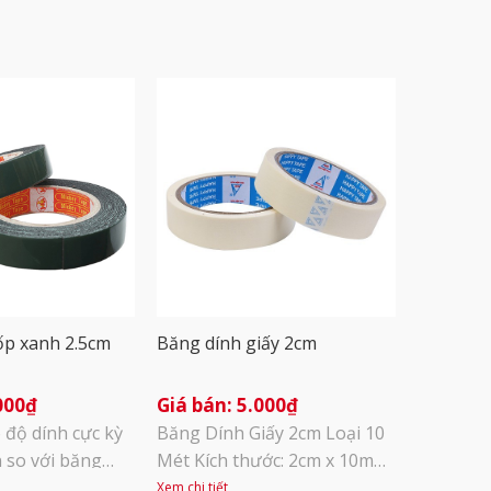
ốp xanh 2.5cm
Băng dính giấy 2cm
000
₫
5.000
₫
 độ dính cực kỳ
Băng Dính Giấy 2cm Loại 10
 so với băng
Mét Kích thước: 2cm x 10m
ng, dùng được
Bề mặt băng dính có thể viết
Xem chi tiết