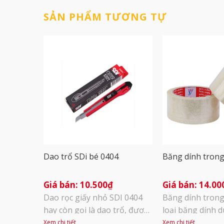
SẢN PHẨM TƯƠNG TỰ
Dao trổ SDi bé 0404
Băng dính trong
10.500
₫
14.00
Dao rọc giấy nhỏ SDI 0404
Băng dính trong 
hay còn gọi là dao trổ, được
loại băng dính 
làm từ hợp kim thép chắc
thùng hàng, đón
Xem chi tiết
Xem chi tiết