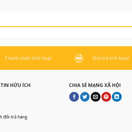
ấu trúc bền
nội thất văn phòng. Mặt
 có độ bám
băng dính có thiết kế đặc
 hợp với mọi
biệt bởi các đường ngang
u cũng như
xếp lớp giúp dễ dàng dán và
cắt. Chất dính được làm từ
cao su tự nhiên. Chống [...]
Thanh toán linh hoạt
Đổi trả linh hoạt
TIN HỮU ÍCH
CHIA SẺ MẠNG XÃ HỘI
h đổi trả hàng