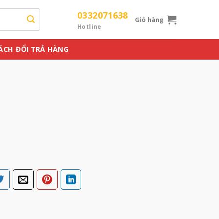
0332071638
Giỏ hàng
Hotline
ÁCH ĐỔI TRẢ HÀNG