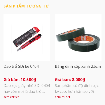
SẢN PHẨM TƯƠNG TỰ
Dao trổ SDi bé 0404
Băng dính xốp xanh 2.5cm
10.500
₫
8.000
₫
Dao rọc giấy nhỏ SDI 0404
Sản phẩm có độ dính cực
hay còn gọi là dao trổ,
kỳ cao, hơn hẳn so với
được làm từ hợp kim thép
băng dính xốp vàng, dùng
Xem chi tiết
Xem chi tiết
chắc chắn, có độ bền cao,
được trên nhiều vật liệu