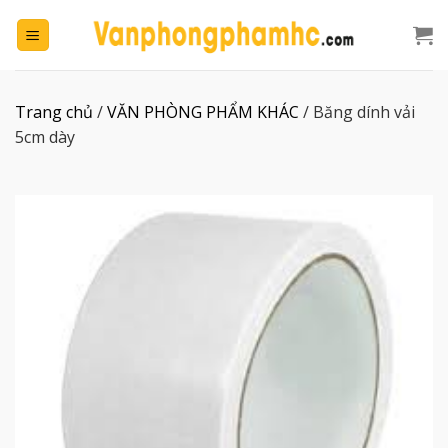
Chuyển
đến
nội
dung
Trang chủ
/
VĂN PHÒNG PHẨM KHÁC
/
Băng dính vải
5cm dày