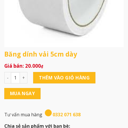
Băng dính vải 5cm dày
20.000
₫
Băng dính vải 5cm dày số lượng
THÊM VÀO GIỎ HÀNG
MUA NGAY
Tư vấn mua hàng
0332 071 638
Chia sẻ sản phẩm với bạn bè: