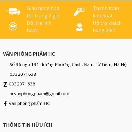
Giao hàng hỏa
Thanh toán
tốc trong 2 giờ
linh hoạt
Đổi trả linh
Hỗ trợ khách
hoạt
hàng 24/7
VĂN PHÒNG PHẨM HC
Số 36 ngõ 131 đường Phương Canh, Nam Từ Liêm, Hà Nội.
0332071638
0332071638
hcvanphongpham@gmail.com
Văn phòng phẩm HC
THÔNG TIN HỮU ÍCH