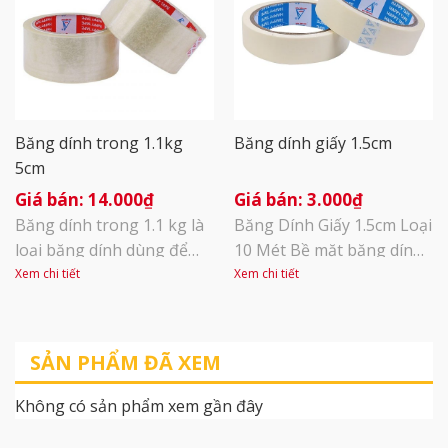
-120 độ. Băng dính xốp
đen có thể dùng để dán
các công trình trong nhà,
[...]
Băng dính trong 1.1kg
Băng dính giấy 1.5cm
5cm
14.000
₫
3.000
₫
Băng dính trong 1.1 kg là
Băng Dính Giấy 1.5cm Loại
loại băng dính dùng để
10 Mét Bề mặt băng dính
đóng thùng hàng, đóng
có thể viết lên được dùng
Xem chi tiết
Xem chi tiết
gói, dán lên bao bì sản
để ghi nhớ tên thuốc,
phẩm, sử dụng keo Acrylic
ngày tháng ….
Kích thước 4,8cm x 55m.
SẢN PHẨM ĐÃ XEM
Khối lượng 1,1kg/cây – 6
cuộn/cây
Không có sản phẩm xem gần đây