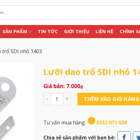
SẢN PHẨM
TIN TỨC
GIỚI THIỆU
LIÊN HỆ
CHÍNH S
o trổ SDI nhỏ 1403
Lưỡi dao trổ SDI nhỏ 1
7.000
₫
Lưỡi dao trổ SDI nhỏ 1403 số lượng
THÊM VÀO GIỎ HÀNG
Tư vấn mua hàng
0332 071 638
Chia sẻ sản phẩm với bạn bè: