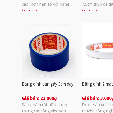
cao, hơn hẳn so với băng
7.5cm giúp dễ d
dính xốp vàng, dùng được
dính khi cần dùn
Xem chi tiết
Xem chi tiết
trên nhiều vật liệu khác
dụng và nhanh 
nhau như nhôm, nhựa,
phẩm được sử 
composite, kính, gỗ…trong
biến trong các q
nhiều điều kiện nhiệt độ
phòng, trường 
khác nhau từ 3 -120 độ.
bìa, gáy sách, g
Băng dính xốp đen có thể
bài ngiên cứu, 
dùng để dán các công trình
trong nhà, [...]
Băng dính dán gáy 5cm dày
Băng dính 2 mặ
22.000
₫
3.000
Sản phẩm rất hữu dụng
Được sản xuất t
trong các công việc văn
truyền công ngh