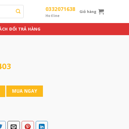
0332071638
Giỏ hàng
Hotline
ÁCH ĐỔI TRẢ HÀNG
403
MUA NGAY