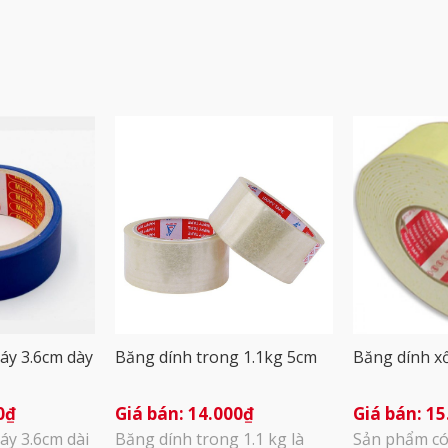
áy 3.6cm dày
Băng dính trong 1.1kg 5cm
Băng dính x
0
₫
14.000
₫
15
áy 3.6cm dài
Băng dính trong 1.1 kg là
Sản phẩm có