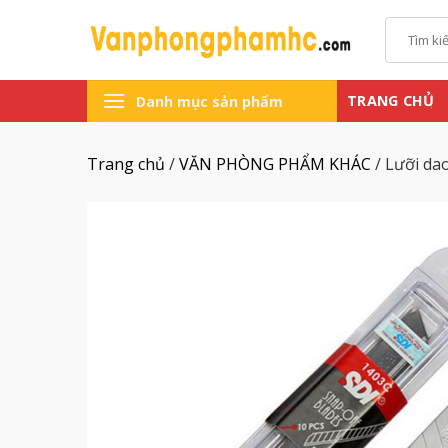
Chuyển
Tìm
đến
kiếm:
nội
dung
TRANG CHỦ
Danh mục sản phẩm
Trang chủ
/
VĂN PHÒNG PHẨM KHÁC
/
Lưỡi da