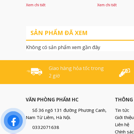
phòng như đóng gáy sổ
với kỹ thuật cắt
Xem chi tiết
Xem chi tiết
sách, dán bìa nhãn, trang trí
khép kín. Được 
nội thất văn phòng. Mặt
thêm một mặt k
băng dính có thiết kế đặc
dính hai mặt giú
SẢN PHẨM ĐÃ XEM
biệt bởi các đường ngang
với nhau mà kh
xếp lớp giúp dễ dàng dán và
tiếp xúc trực tiế
Không có sản phẩm xem gần đây
cắt. Chất dính được làm từ
mặt và hoàn to
cao su tự nhiên. Chống [...]
lộ vết [...]
Giao hàng hỏa tốc trong
2 giờ
VĂN PHÒNG PHẨM HC
THÔNG 
Số 36 ngõ 131 đường Phương Canh,
Tin tức
Nam Từ Liêm, Hà Nội.
Giới thiệu
Liên hệ
0332071638
Chính sác