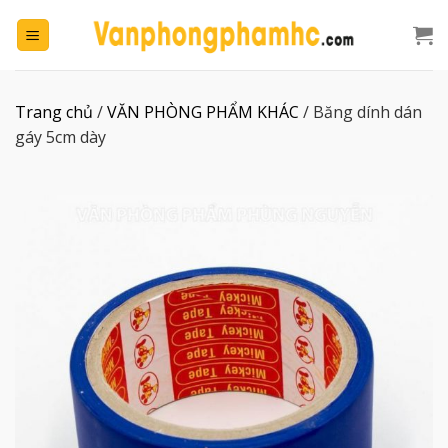
Chuyển
đến
nội
dung
Trang chủ
/
VĂN PHÒNG PHẨM KHÁC
/
Băng dính dán
gáy 5cm dày