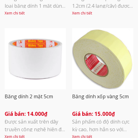
loại băng dính 1 mặt dùng
1.2cm (2.4 lạng/cây) được
để dán thùng, đóng gói
sản xuất trên quy trình
Xem chi tiết
Xem chi tiết
bao bì sản phẩm, hàng
hiện đại, không chứa các
hóa. Sử dụng keo Acrylic
hóa chất độc hại, an toàn
quết lên bề mặt vật liệu
cho người sử dụng. Được
quết keo là những vật liệu
làm từ màng nhựa BOPP
mềm, dai khác nhau như:
(loại màng nhựa làm từ
màng nhựa BOPP, PVC…
hạt nhựa PP) và được phủ
Băng dính trong 5cm từ
dưới dạng sữa dựa vào
1.4kg đến 1.9kg [...]
chất Acrylic adhesive \ Độ
[...]
Băng dính 2 mặt 5cm
Băng dính xốp vàng 5cm
14.000
₫
15.000
₫
Được sản xuất trên dây
Sản phẩm có độ dính cực
truyền công nghệ hiện đại
kỳ cao, hơn hẳn so với
với kỹ thuật cắt, phân
băng dính xốp vàng, dùng
Xem chi tiết
Xem chi tiết