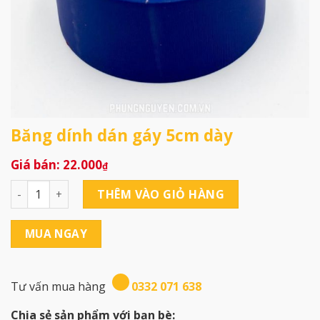
Băng dính dán gáy 5cm dày
22.000
₫
Băng dính dán gáy 5cm dày số lượng
THÊM VÀO GIỎ HÀNG
MUA NGAY
Tư vấn mua hàng
0332 071 638
Chia sẻ sản phẩm với bạn bè: