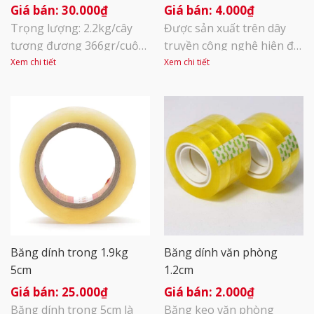
30.000
₫
4.000
₫
Trọng lượng: 2.2kg/cây
Được sản xuất trên dây
tương đương 366gr/cuộn
truyền công nghệ hiện đại
Lõi giấy 3mm siêu mỏng
với kỹ thuật cắt, phân
Xem chi tiết
Xem chi tiết
siêu tiết kiệm Độ dày băng
cuộn khép kín. Được tích
keo là 60mic, dày dặn, kéo
hợp thêm một mặt keo
ko đứt; độ bám dính cực
dán, băng dính hai mặt
tốt.
giúp gắn hai vật với nhau
mà không cần sự tiếp xúc
trực tiếp giữa hai bề mặt
và hoàn toàn không để lộ
vết [...]
Băng dính trong 1.9kg
Băng dính văn phòng
5cm
1.2cm
25.000
₫
2.000
₫
Băng dính trong 5cm là
Băng keo văn phòng