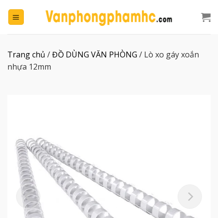
Chuyển
đến
nội
dung
Trang chủ
/
ĐỒ DÙNG VĂN PHÒNG
/
Lò xo gáy xoắn
nhựa 12mm