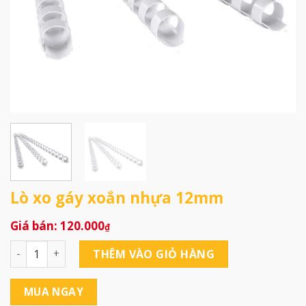
Lò xo gáy xoắn nhựa 12mm
120.000
₫
Lò xo gáy xoắn nhựa 12mm số lượng
THÊM VÀO GIỎ HÀNG
MUA NGAY