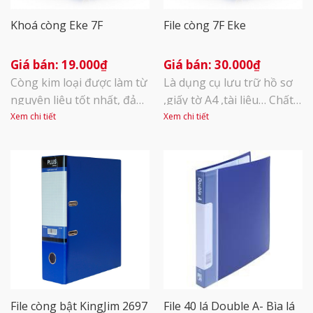
Khoá còng Eke 7F
File còng 7F Eke
19.000
₫
30.000
₫
Còng kim loại được làm từ
Là dụng cụ lưu trữ hồ sơ
nguyên liệu tốt nhất, đảm
,giấy tờ A4 ,tài liệu… Chất
bảo độ chắc, khỏe khi kẹp
liệu : PVC , giấy ép . Kích
Xem chi tiết
Xem chi tiết
hồ sơ Kẹp kim loại chặn
thước : 285(dài) x 74(rộng)
tài liệu giúp định vị còng
x 340(cao)mm Màu sắc :
chắc chắn Còng bật rời
Xanh dương. Khả năng
phù hợp dùng gắn trên
lưu trữ : 450 tờ A4.
các bảng thông báo, treo
tài liệu, thông báo. Thích
hợp thay cho file còng bật
[...]
File còng bật KingJim 2697
File 40 lá Double A- Bìa lá