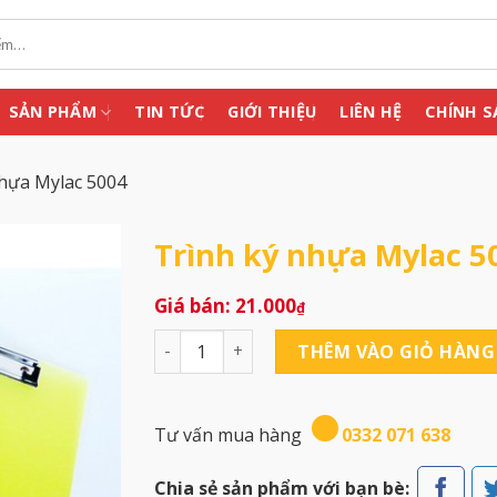
SẢN PHẨM
TIN TỨC
GIỚI THIỆU
LIÊN HỆ
CHÍNH S
nhựa Mylac 5004
Trình ký nhựa Mylac 5
21.000
₫
Trình ký nhựa Mylac 5004 số lượng
THÊM VÀO GIỎ HÀNG
Tư vấn mua hàng
0332 071 638
Chia sẻ sản phẩm với bạn bè: