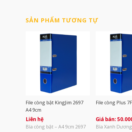
SẢN PHẨM TƯƠNG TỰ
File còng bật KingJim 2697
File còng Plus 7
A4 9cm
Liên hệ
50.00
Bìa còng bật – A4 9cm 2697
Bìa Xanh Dương