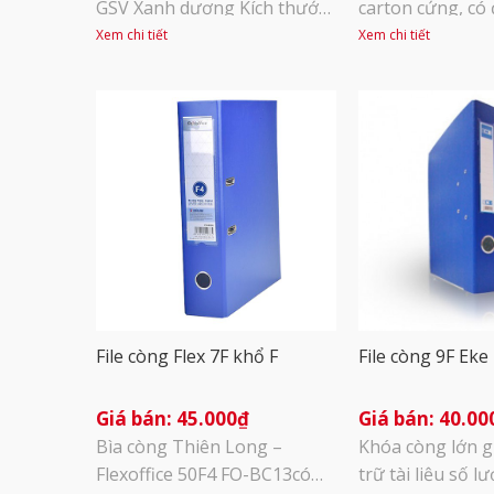
GSV Xanh dương Kích thước
carton cứng, có 
A4 thông dụng phù hợp với
chịu va đập tốt.
Xem chi tiết
Xem chi tiết
kích cỡ của hầu hết các loại
ngoài mềm mại,
giấy tờ, tài liệu hiện nay, từ
nước, dễ dàng l
khổ giấy F4, A4, đến khổ nhỏ
chùi, giúp sắp xế
hơn A5. Độ dày gáy 50mm
dàng, mang lại 
cho khả năng lưu tối đa 300
cho xấp tài liệu 
tờ giấy, bao [...]
Khóa còng là kim 
File còng Flex 7F khổ F
File còng 9F Eke
45.000
₫
40.00
Bìa còng Thiên Long –
Khóa còng lớn gi
Flexoffice 50F4 FO-BC13có
trữ tài liệu số l