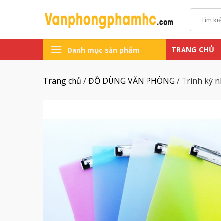
Chuyển
Tìm
đến
kiếm:
nội
dung
TRANG CHỦ
Danh mục sản phẩm
Trang chủ
/
ĐỒ DÙNG VĂN PHÒNG
/
Trình ký 