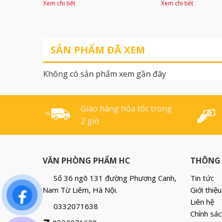
khổ F4, dày 50mm. Sản phẩm
nên dễ dàng và t
Xem chi tiết
Xem chi tiết
được sản xuất theo công
chặn tài liệu giú
nghệ hiện đại, đạt tiêu
còng chắc chắn,
chuẩn quốc tế, thân thiện với
lệch khi đóng/m
SẢN PHẨM ĐÃ XEM
môi trường, thuận tiện khi
đơn giản. Lỗ trò
sử dụng. Một mặt bìa được
tiện lợi cho việc
Không có sản phẩm xem gần đây
sản xuất từ vật liệu simili cao
sử dụng. Chắc c
cấp, mặt trong phủ màng
[...]
OPP. Khóa [...]
Giao hàng hỏa tốc trong
2 giờ
VĂN PHÒNG PHẨM HC
THÔNG 
Số 36 ngõ 131 đường Phương Canh,
Tin tức
Nam Từ Liêm, Hà Nội.
Giới thiệu
Liên hệ
0332071638
Chính sác