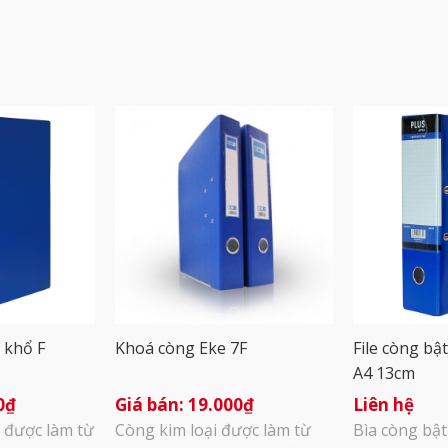
F khổ F
Khoá còng Eke 7F
File còng bậ
A4 13cm
0
₫
19.000
₫
Liên hệ
 được làm từ
Còng kim loại được làm từ
Bìa còng bật