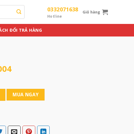
0332071638
Giỏ hàng
Hotline
ÁCH ĐỔI TRẢ HÀNG
004
MUA NGAY