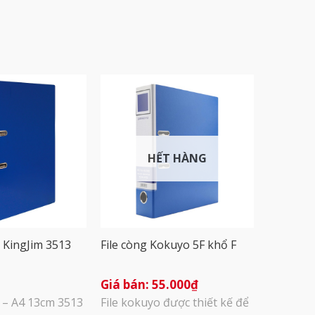
HẾT HÀNG
t KingJim 3513
File còng Kokuyo 5F khổ F
55.000
₫
 – A4 13cm 3513
File kokuyo được thiết kế để