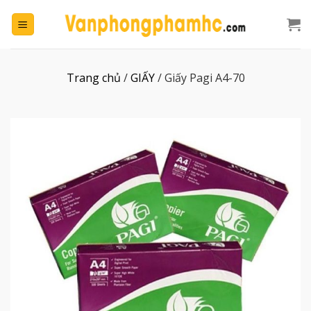
Chuyển
đến
nội
dung
Trang chủ
/
GIẤY
/
Giấy Pagi A4-70