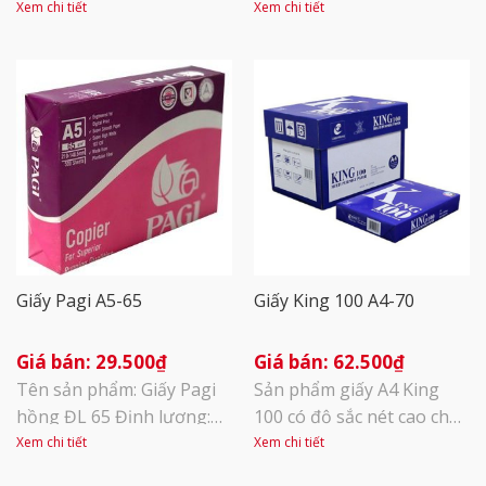
lượng: 70gsm Đóng gói:
Khổ A4 (210x297mm) Đơn
Xem chi tiết
Xem chi tiết
500 tờ/tập, 5 tập/thùng
vị tính: Ream Mục đích sử
Xuất xứ: Thái Lan
dụng: Dùng trong việc in
ấn, photocopy tại văn
phòng
Giấy Pagi A5-65
Giấy King 100 A4-70
29.500
₫
62.500
₫
Tên sản phẩm: Giấy Pagi
Sản phẩm giấy A4 King
hồng ĐL 65 Định lượng:
100 có độ sắc nét cao cho
65 g/m2 – Độ trắng: 90
phép mực đồ tốt, tạo ra
Xem chi tiết
Xem chi tiết
Kích thước: A5 Quy cách
bản sao sắc nét như bản