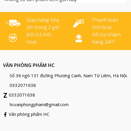
photocopy ra những văn
bản, hình ảnh đẹp, có độ
sắc nét cao. Bề [...]
Giao hàng hỏa
Thanh toán
tốc trong 2 giờ
linh hoạt
Đổi trả linh
Hỗ trợ khách
hoạt
hàng 24/7
VĂN PHÒNG PHẨM HC
Số 36 ngõ 131 đường Phương Canh, Nam Từ Liêm, Hà Nội.
0332071638
0332071638
hcvanphongpham@gmail.com
Văn phòng phẩm HC