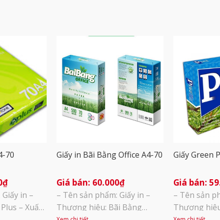
A4-70
Giấy in Bãi Bằng Office A4-70
Giấy Green P
0
₫
60.000
₫
59
Giấy in –
– Tên sản phẩm: Giấy in –
– Tên sản ph
 Plus – Xuất
Thương hiệu: Bãi Bằng
Thương hiệu
Định lượng:
Office – Xuất sứ: Việt Nam –
Xuất sứ: Ind
Xem chi tiết
Xem chi tiết