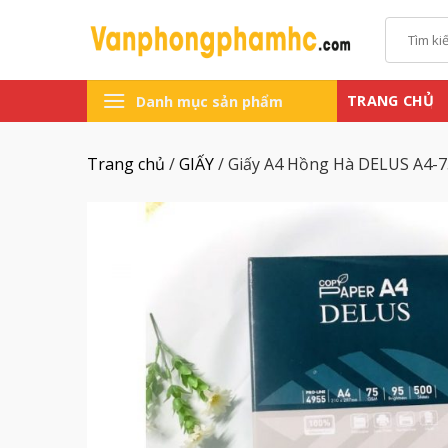
Chuyển
Tìm
đến
kiếm:
nội
dung
TRANG CHỦ
Danh mục sản phẩm
Trang chủ
/
GIẤY
/
Giấy A4 Hồng Hà DELUS A4-7