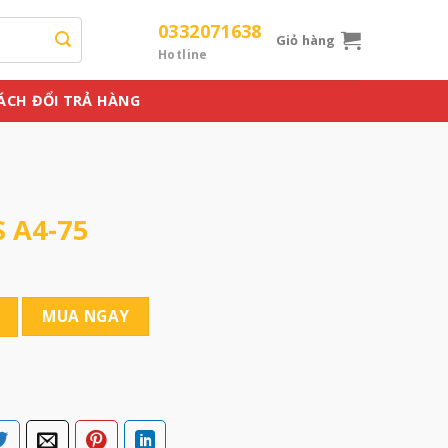
0332071638
Giỏ hàng
Hotline
ÁCH ĐỔI TRẢ HÀNG
S A4-75
MUA NGAY