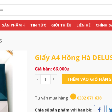
SẢN PHẨM
TIN TỨC
GIỚI THIỆU
LIÊN HỆ
CHÍNH S
5
Giấy A4 Hồng Hà DELU
66.000
₫
Giấy A4 Hồng Hà DELUS A4-75 số lượng
THÊM VÀO GIỎ HÀNG
Tư vấn mua hàng
0332 071 638
Chia sẻ sản phẩm với bạn bè: