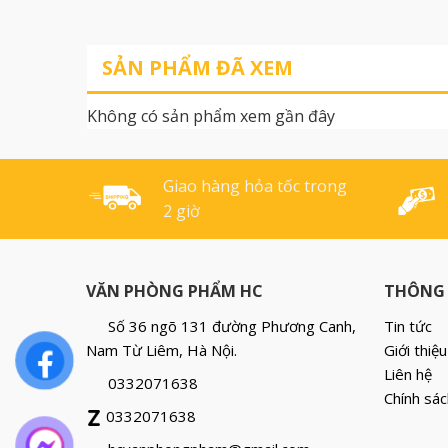
photocopy ra những văn
độ trắng so với 
bản, hình ảnh đẹp. Khách
Bằng hồng tem 
SẢN PHẨM ĐÃ XEM
hàng có thể hoàn toàn yên
kỹ thuật: 70/84 ch
tâm về chất lượng và giá cả
trắng là 84 IS
Không có sản phẩm xem gần đây
khi sử dụng Thích hợp với
sản phẩm thươn
tất cả các [...]
Giao hàng hỏa tốc trong
2 giờ
VĂN PHÒNG PHẨM HC
THÔNG 
Số 36 ngõ 131 đường Phương Canh,
Tin tức
Nam Từ Liêm, Hà Nội.
Giới thiệu
Liên hệ
0332071638
Chính sác
0332071638