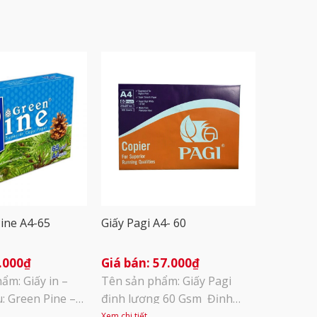
ine A4-65
Giấy Pagi A4- 60
.000
₫
57.000
₫
ẩm: Giấy in –
Tên sản phẩm: Giấy Pagi
: Green Pine –
định lượng 60 Gsm Định
onexia – Định
lượng: 60gms Độ trắng: 90%
Xem chi tiết