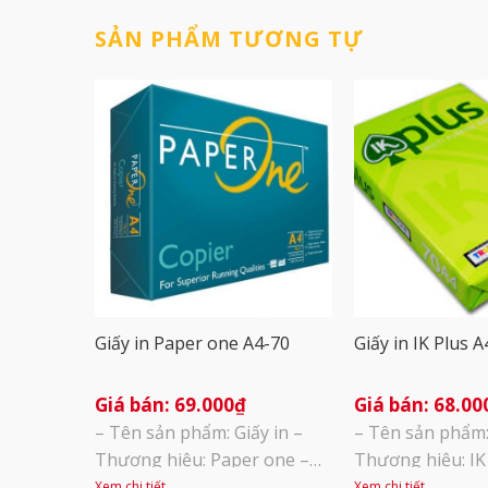
SẢN PHẨM TƯƠNG TỰ
Giấy in Paper one A4-70
Giấy in IK Plus 
69.000
₫
68.00
– Tên sản phẩm: Giấy in –
– Tên sản phẩm: 
Thương hiệu: Paper one –
Thương hiệu: IK
Xuất sứ: Indonexia – Định
sứ: Indonexia – 
Xem chi tiết
Xem chi tiết