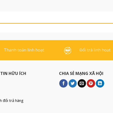
hàng Bãi
Thái Lan
có thông số
ỉ số độ
O Trong dòng
g hiệu Pagi
Thanh toán linh hoạt
Đổi trả linh hoạt
TIN HỮU ÍCH
CHIA SẺ MẠNG XÃ HỘI
h đổi trả hàng