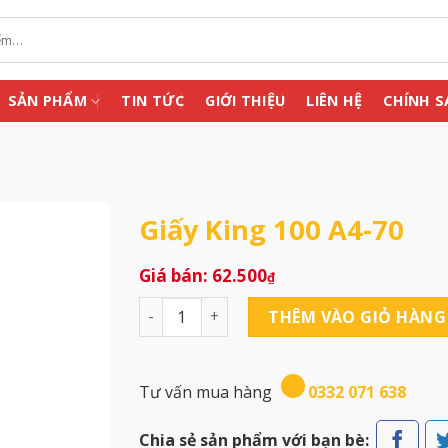
SẢN PHẨM
TIN TỨC
GIỚI THIỆU
LIÊN HỆ
CHÍNH S
Giấy King 100 A4-70
62.500
₫
Giấy King 100 A4-70 số lượng
THÊM VÀO GIỎ HÀNG
Tư vấn mua hàng
0332 071 638
Chia sẻ sản phẩm với bạn bè: