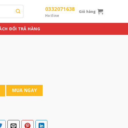
0332071638
Giỏ hàng
Hotline
ÁCH ĐỔI TRẢ HÀNG
MUA NGAY