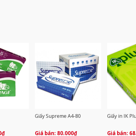
Giấy Supreme A4-80
Giấy in IK Pl
0
₫
80.000
₫
68