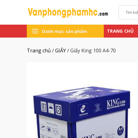
Chuyển
Tìm
đến
kiếm:
nội
dung
TRANG CHỦ
Danh mục sản phẩm
Trang chủ
/
GIẤY
/
Giấy King 100 A4-70