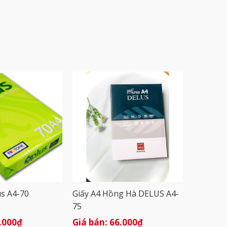
us A4-70
Giấy A4 Hồng Hà DELUS A4-
75
.000
₫
66.000
₫