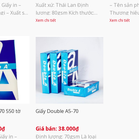
Giấy in –
Xuất xứ: Thái Lan Định
– Tên sản ph
gi – Xuất sứ:
lượng: 80gsm Kích thước:
Thương hiệu:
 lượng: 70
Khổ A4 (210x297mm) Đơn vị
sứ: Indonexi
Xem chi tiết
Xem chi tiết
h: 1 ream
tính: Ream Mục đích sử
70gsm – Đơn 
hùng 5 ream –
dụng: Dùng trong việc in ấn,
500 tờ – A4:
bằng vỏ
photocopy tại văn phòng
Sử dụng làm 
o, giá thành
photocopy t
so với các
hoặc gia đìn
dầy tốt, bề mặ
70 550 tờ
Giấy Double A5-70
0
₫
38.000
₫
iấy in –
Định lượng: 70gsm Là loại