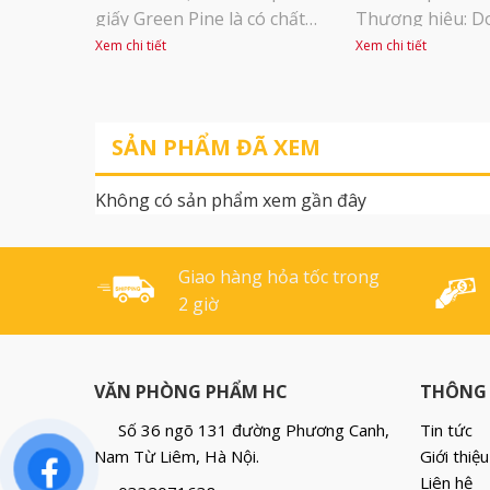
giấy Green Pine là có chất
Thương hiệu: Do
lượng tương đương với các
Xuất sứ: Thái La
Xem chi tiết
Xem chi tiết
sản phẩm photocopy cao
lượng: 70gsm – Đ
cấp đang có trên thị trường
ream 550 tờ – A4
Việt Nam. Khả năng bắt mực
ream – Sử dụng l
SẢN PHẨM ĐÃ XEM
cao cho phép in, photocopy
photocopy tron
ra những văn bản, hình ảnh
hoặc gia đình – 
Không có sản phẩm xem gần đây
đẹp, có độ sắc nét cao. Bề
dùng để viết, vẽ, 
mặt giấy láng bóng, [...]
Giao hàng hỏa tốc trong
2 giờ
VĂN PHÒNG PHẨM HC
THÔNG 
Số 36 ngõ 131 đường Phương Canh,
Tin tức
Nam Từ Liêm, Hà Nội.
Giới thiệu
Liên hệ