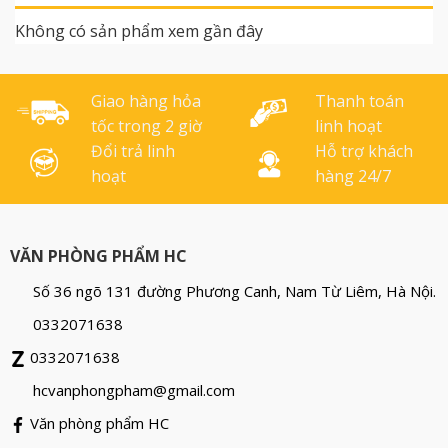
Không có sản phẩm xem gần đây
Giao hàng hỏa
Thanh toán
tốc trong 2 giờ
linh hoạt
Đổi trả linh
Hỗ trợ khách
hoạt
hàng 24/7
VĂN PHÒNG PHẨM HC
Số 36 ngõ 131 đường Phương Canh, Nam Từ Liêm, Hà Nội.
0332071638
0332071638
hcvanphongpham@gmail.com
Văn phòng phẩm HC