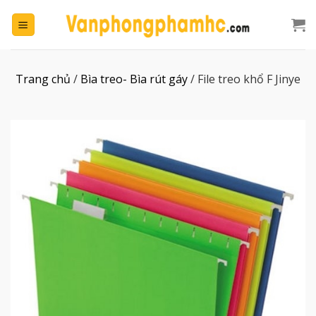
Chuyển
đến
nội
dung
Trang chủ
/
Bìa treo- Bìa rút gáy
/
File treo khổ F Jinye