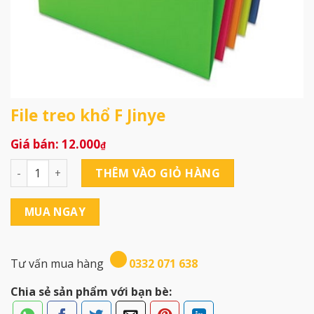
File treo khổ F Jinye
12.000
₫
File treo khổ F Jinye số lượng
THÊM VÀO GIỎ HÀNG
MUA NGAY
Tư vấn mua hàng
0332 071 638
Chia sẻ sản phẩm với bạn bè: