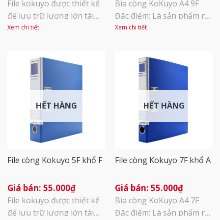
File kokuyo được thiết kế
Bìa còng KoKuyo A4 9F
để lưu trữ lượng lớn tài
Đặc điểm: Là sản phẩm rất
liệu. Kẹp nhựa chặn tài
thông dụng trong văn
Xem chi tiết
Xem chi tiết
liệu: là thiết kế độc quyền
phòng với công dụng lưu
của KOKUYO, giúp định vị
giữ hồ sơ, file chứng từ
còng chắc chắn, không bị
giấy các loại. Thiết kế
lệch khi đóng/ mở, thao
khóa còng lớn giúp việc
tác đơn giản. Mặt ngoài
lưu trữ và bảo quản tài
được bao phủ bởi màng
liệu với số lượng lớn trở
HẾT HÀNG
HẾT HÀNG
PP, thân thiện với môi
nên dễ dàng hơn. Là thiết
trường. Tem gáy [...]
kế [...]
File còng Kokuyo 5F khổ F
File còng Kokuyo 7F khổ A
55.000
₫
55.000
₫
File kokuyo được thiết kế
Bìa còng KoKuyo A4 7F
để lưu trữ lượng lớn tài
Đặc điểm: Là sản phẩm rất