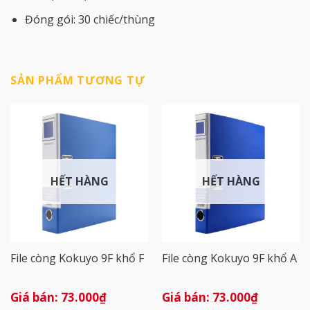
Đóng gói: 30 chiếc/thùng
SẢN PHẨM TƯƠNG TỰ
HẾT HÀNG
HẾT HÀNG
File còng Kokuyo 9F khổ F
File còng Kokuyo 9F khổ A
73.000
₫
73.000
₫