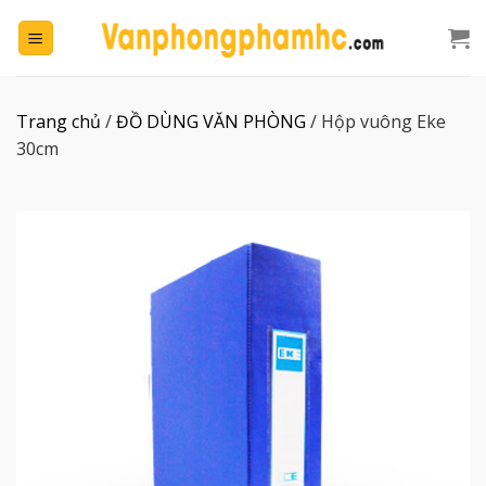
Chuyển
đến
nội
dung
Trang chủ
/
ĐỒ DÙNG VĂN PHÒNG
/
Hộp vuông Eke
30cm