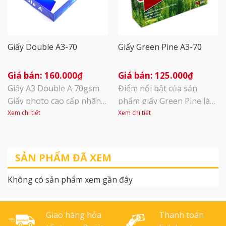
Lan Thương hiệu: Quality
[...]
Giấy Double A3-70
Giấy Green Pine A3-70
160.000
₫
125.000
₫
Giấy A3 Double A 70gsm
Điểm nổi bật của sản
Giấy photo cao cấp nhãn
phẩm giấy Green Pine là
hiệu Double A nhập khẩu
có chất lượng tương
Xem chi tiết
Xem chi tiết
sử dụng chuyên dùng cho
đương với các sản phẩm
máy photocopy, máy in
photocopy cao cấp đang
mục, in laser, máy fax.
có trên thị trường Việt
SẢN PHẨM ĐÃ XEM
được người dùng biết đến
Nam. Khả năng bắt mực
với chất lượng giấy dày và
cao cho phép in,
Không có sản phẩm xem gần đây
độ trắng sáng của giấy
photocopy ra những văn
Double A. Độ sắc nét giấy
bản, hình ảnh đẹp, có độ
Double A A3: Bề mặt giấy
sắc nét cao. Bề mặt giấy
Giao hàng hỏa
Thanh toán