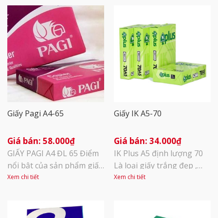
Giấy Pagi A4-65
Giấy IK A5-70
58.000
₫
34.000
₫
GIẤY PAGI A4 ĐL 65 Điểm
IK Plus A5 định lượng 70
nổi bật của sản phẩm giấy
Là loại giấy trắng đẹp ,
Pagi là có chất lượng
mịn, độ sắc nét cao, in 2
Xem chi tiết
Xem chi tiết
tương đương với các sản
mặt không bị kẹt giấy
phẩm photocopy cao cấp
Dùng để in, photocopy –
đang có trên thị trường
Thích hợp với tất cả các