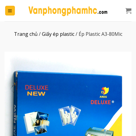
Chuyển
đến
nội
dung
Trang chủ
/
Giấy ép plastic
/
Ép Plastic A3-80Mic