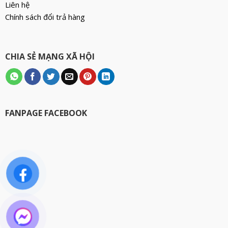
Ream). Định lượng :
Liên hệ
70gsm. Sản xuất tại : Thái
Chính sách đổi trả hàng
Lan. Đóng gói: 500
tờ/ream, 5 ream/thùng.
CHIA SẺ MẠNG XÃ HỘI
FANPAGE FACEBOOK