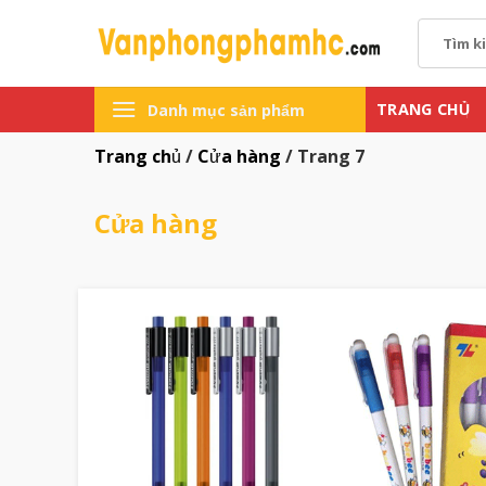
Chuyển
Tìm
đến
kiếm:
nội
dung
TRANG CHỦ
Danh mục sản phẩm
Trang chủ
/
Cửa hàng
/
Trang 7
Cửa hàng