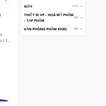
GIẤY
(111)
THIẾT BỊ VP - HOÁ MỸ PHẨM
3
(30)
- TẠP PHẨM
VĂN PHÒNG PHẨM KHÁC
(83)
ên
 ( 1
ỏ) Đặc
hon
n
i tất
 có 2
–
4mm
nh
 tươi