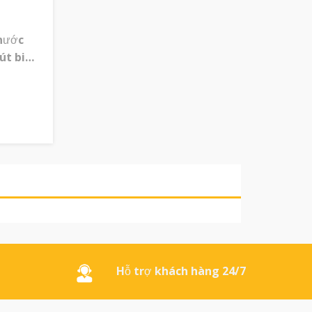
nước
út bi
on
8mm
m bút
tại
viết
ẹp,
ch. Rất
nh,
ên văn
Hỗ trợ khách hàng 24/7