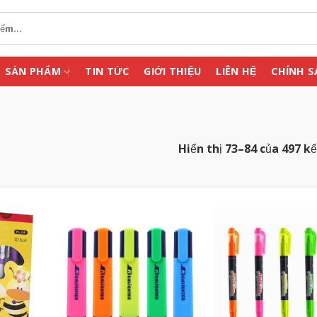
SẢN PHẨM
TIN TỨC
GIỚI THIỆU
LIÊN HỆ
CHÍNH S
Hiển thị 73–84 của 497 k