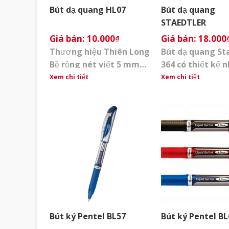
Bút dạ quang HL07
Bút dạ quang
STAEDTLER
10.000
₫
18.000
Thương hiệu Thiên Long
Bút dạ quang St
Bề rộng nét viết 5 mm
364 có thiết kế 
Kiểu dáng cách điệu từ
được sử dụng rộn
Xem chi tiết
Xem chi tiết
chiếc USB, trẻ trung rất
trong công việc 
thích hợp với học sinh,
tập. Công dụng:
sinh viên, NVVP. Đầu bút
ghi nhớ, đánh dấ
bằng sợi polyester viết
dòng trọng tâm 
êm, được nhập khẩu từ
văn bản. Đặc biệt
Nhật Bản Màu mực tươi
dụng trên giấy 
sáng, độ phản quang
đi photo sẽ khôn
cao. Thích hợp trên
màu đen giống n
nhiều loại giấy. [...]
[...]
Bút ký Pentel BL57
Bút ký Pentel BL