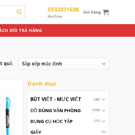
0332071638
Giỏ hàng
Hotline
ÁCH ĐỔI TRẢ HÀNG
ết quả
Danh mục
BÚT VIẾT - MỰC VIẾT
(40)
ĐỒ DÙNG VĂN PHÒNG
(164)
DỤNG CỤ HỌC TẬP
(77)
GIẤY
(1)