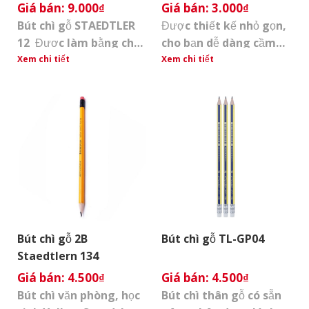
9.000
₫
3.000
₫
Bút chì gỗ STAEDTLER
Được thiết kế nhỏ gọn,
12 Được làm bằng chất
cho bạn dễ dàng cầm
liệu gỗ bền đẹp, chắc
nắm và điều chỉnh nét
Xem chi tiết
Xem chi tiết
chắn Ruột chì mềm dễ
vẽ, đồng thời, bút còn
thao tác Thân chì dễ
dễ cất giữ trong hộp
dàng cầm nắm 1 hộp 12
khi đi học, rất tiện
cây
dụng. Với tiêu chuẩn
chất lượng an toàn, là
sự lựa chọn hoàn hảo để
bạn vẽ, phác thảo hay
viết. Nét chì đậm, mịn
[...]
Bút chì gỗ 2B
Bút chì gỗ TL-GP04
Staedtlern 134
4.500
₫
4.500
₫
Bút chì văn phòng, học
Bút chì thân gỗ có sẵn