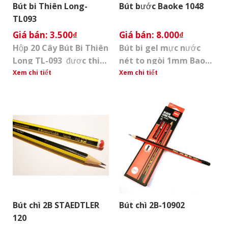
cách đóng [...]
Bút bi Thiên Long-
Bút bước Baoke 1048
TL093
3.500
₫
8.000
₫
Hộp 20 Cây Bút Bi Thiên
Bút bi gel mực nước
Long TL-093 được thiết
nét to ngòi 1mm Baoke
kế nắp đậy với phần
1048 Bút bi mực gel 1.0
Xem chi tiết
Xem chi tiết
thân thon gọn, vừa tay
mm Baoke PC1048 cho
cầm, trọng lượng nhẹ,
nhu cầu cần viết nét to.
giúp bạn dễ dàng sử
Thích hợp viết hoặc ký
dụng mọi lúc mọi nơi.
văn bản Cho nét viết
Bút sử dụng loại mực
êm, rõ nét, mực không
mau khô, không làm
lem, không in sang
ướt, rách bề mặt giấy
trang bên. Thiết kế sọc
khi viết, mang đến sự
vằn dọc thân trang nhã
tiện lợi [...]
[...]
Bút chì 2B STAEDTLER
Bút chì 2B-10902
120