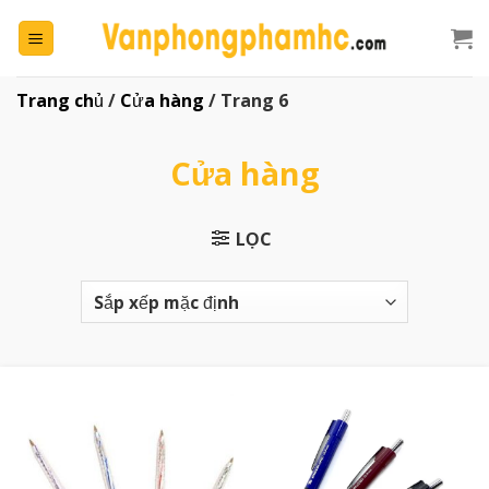
Chuyển
đến
nội
dung
Trang chủ
/
Cửa hàng
/
Trang 6
Cửa hàng
LỌC