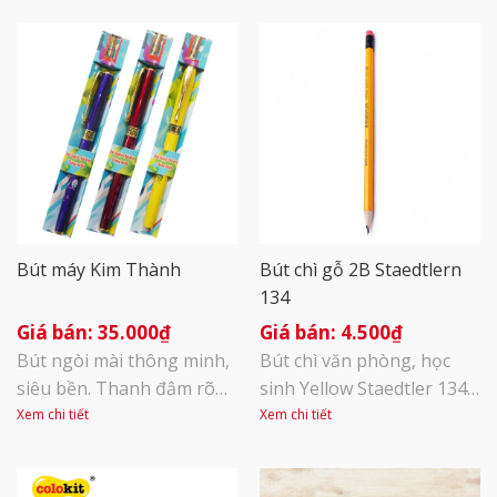
Bút máy Kim Thành
Bút chì gỗ 2B Staedtlern
134
35.000
₫
4.500
₫
Bút ngòi mài thông minh,
Bút chì văn phòng, học
siêu bền. Thanh đậm rõ
sinh Yellow Staedtler 134
ràng, sắc nét. Đảm bảo
được nhập khẩu từ CHLB
Xem chi tiết
Xem chi tiết
hàng chuẩn công ty! (
Đức. Thân bút được đúc
băng dính có logo Kim
thẳng từ 70% nguyên liệu