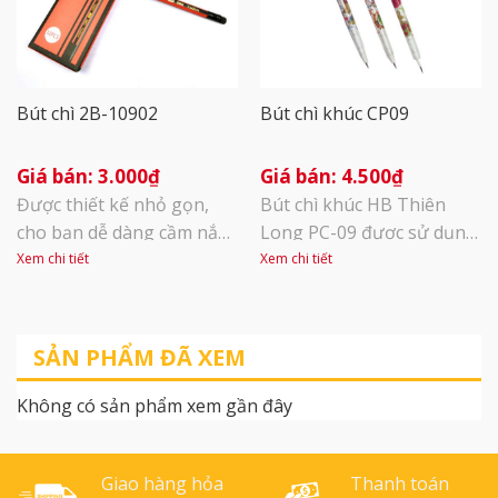
nặn sáp. Hoàn toàn
không độc hại, [...]
Bút chì 2B-10902
Bút chì khúc CP09
3.000
₫
4.500
₫
Được thiết kế nhỏ gọn,
Bút chì khúc HB Thiên
cho bạn dễ dàng cầm nắm
Long PC-09 được sử dụng
và điều chỉnh nét vẽ, đồng
phổ biến tại các văn
Xem chi tiết
Xem chi tiết
thời, bút còn dễ cất giữ
phòng, công sở và hữu ích
trong hộp khi đi học, rất
cho học sinh, sinh viên.
tiện dụng. Với tiêu chuẩn
Bút chì nhỏ gọn, có tính
SẢN PHẨM ĐÃ XEM
chất lượng an toàn, là sự
ứng dụng cao và màu viết
lựa chọn hoàn hảo để bạn
đẹp nên được tin dùng
Không có sản phẩm xem gần đây
vẽ, phác thảo hay viết. Nét
trong thời gian vừa qua.
chì đậm, mịn [...]
Ruột bút HB với ưu điểm
cho [...]
Giao hàng hỏa
Thanh toán