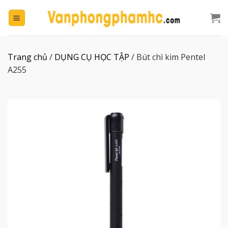
Chuyển
đến
nội
dung
Trang chủ
/
DỤNG CỤ HỌC TẬP
/
Bút chì kim Pentel
A255