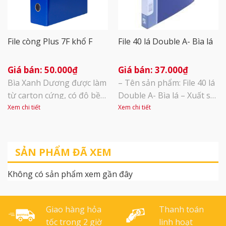
kế [...]
File còng Plus 7F khổ F
File 40 lá Double A- Bìa lá
50.000
₫
37.000
₫
Bìa Xanh Dương được làm
– Tên sản phẩm: File 40 lá
từ carton cứng, có độ bền
Double A- Bìa lá – Xuất sứ:
cao, chịu va đập tốt. Vải
Thái Lan – Kích thước:
Xem chi tiết
Xem chi tiết
PVC bọc ngoài mềm mại,
24x31x2.6cm – Vật liệu PP
không thấm nước, dễ
đặc biệt chịu va đập cao –
dàng làm sạch lau chùi,
Các lá có độ cao, dày dặn,
SẢN PHẨM ĐÃ XEM
giúp sắp xếp tài liệu dễ
lá dễ tách miệng để lưu tài
dàng, mang lại sự gọn
liệu với độ dày 40mm. Có
Không có sản phẩm xem gần đây
gàng cho xấp tài liệu của
thể chứa 10 tờ [...]
bạn. Khóa còng là kim loại
phủ [...]
Giao hàng hỏa
Thanh toán
tốc trong 2 giờ
linh hoạt