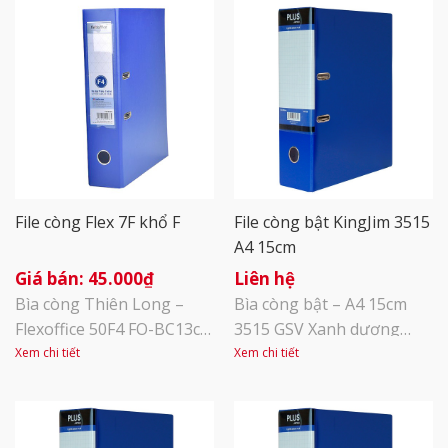
File còng Flex 7F khổ F
File còng bật KingJim 3515
A4 15cm
45.000
₫
Liên hệ
Bìa còng Thiên Long –
Bìa còng bật – A4 15cm
Flexoffice 50F4 FO-BC13có
3515 GSV Xanh dương
khổ F4, dày 50mm. Sản
Kích thước A4 thông dụng
Xem chi tiết
Xem chi tiết
phẩm được sản xuất theo
phù hợp với kích cỡ của
công nghệ hiện đại, đạt
hầu hết các loại giấy tờ, tài
tiêu chuẩn quốc tế, thân
liệu hiện nay, từ khổ giấy