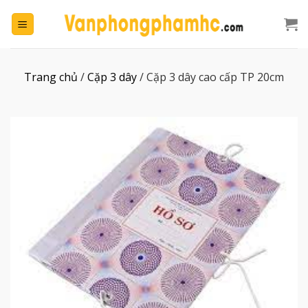
Chuyển
đến
nội
dung
Trang chủ
/
Cặp 3 dây
/
Cặp 3 dây cao cấp TP 20cm