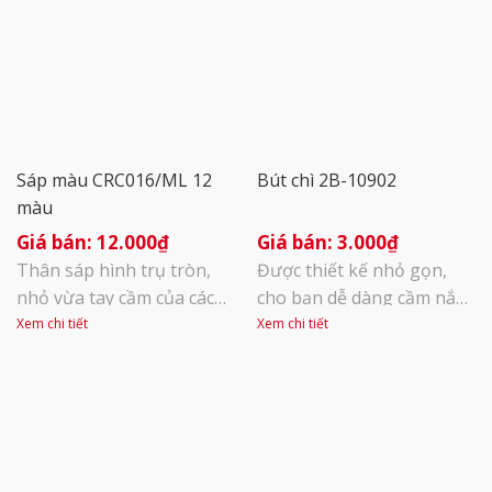
Sáp màu CRC016/ML 12
Bút chì 2B-10902
màu
12.000
₫
3.000
₫
Thân sáp hình trụ tròn,
Được thiết kế nhỏ gọn,
nhỏ vừa tay cầm của các
cho bạn dễ dàng cầm nắm
bé. Màu sắc Bút sáp màu
và điều chỉnh nét vẽ, đồng
Xem chi tiết
Xem chi tiết
CR-C016 12 tươi sáng
thời, bút còn dễ cất giữ
đúng chuẩn màu mỹ
trong hộp khi đi học, rất
thuật. Tô mịn, ít bụi, màu
tiện dụng. Với tiêu chuẩn
phủ đều, bền màu. Hoàn
chất lượng an toàn, là sự
toàn không độc hại, an
lựa chọn hoàn hảo để bạn
toàn cho bé. Đạt chuẩn
vẽ, phác thảo hay viết. Nét