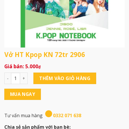
Vở HT Kpop KN 72tr 2906
5.000
₫
Vở HT Kpop KN 72tr 2906 số lượng
THÊM VÀO GIỎ HÀNG
MUA NGAY
Tư vấn mua hàng
0332 071 638
Chia sẻ sản phẩm với bạn bè: