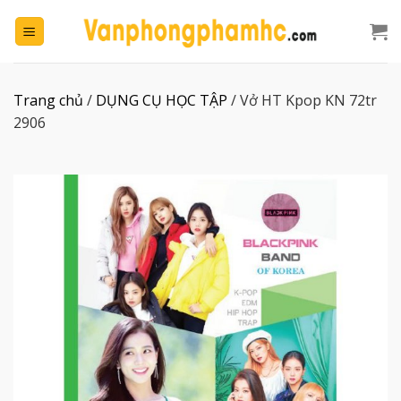
Chuyển
đến
nội
dung
Trang chủ
/
DỤNG CỤ HỌC TẬP
/
Vở HT Kpop KN 72tr
2906