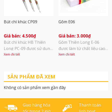
không độc hại, [...]
Bút chì khúc CP09
Gôm E06
4.500
₫
3.000
₫
Bút chì khúc HB Thiên
Gôm Thiên Long E-06
Long PC-09 được sử dụng
được làm từ chất liệu cao
phổ biến tại các văn
cấp, đáp ứng các chỉ tiêu
Xem chi tiết
Xem chi tiết
phòng, công sở và hữu ích
an toàn cho phép, không
cho học sinh, sinh viên.
có mùi khó chịu mang đến
Bút chì nhỏ gọn, có tính
sự an tâm cho người sử
SẢN PHẨM ĐÃ XEM
ứng dụng cao và màu viết
dụng. Gôm siêu mềm và
đẹp nên được tin dùng
siêu dẻo, không bị cứng
Không có sản phẩm xem gần đây
trong thời gian vừa qua.
khi sử dụng trong thời
Ruột bút HB với ưu điểm
gian dài. TÍNH NĂNG SẢN
cho [...]
PHẨM :Hình [...]
Giao hàng hỏa
Thanh toán
tốc trong 2 giờ
linh hoạt