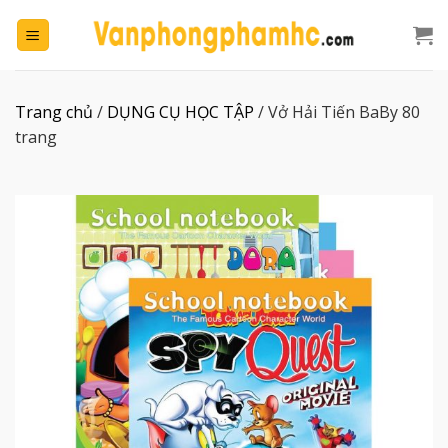
Chuyển
đến
nội
dung
Trang chủ
/
DỤNG CỤ HỌC TẬP
/
Vở Hải Tiến BaBy 80
trang