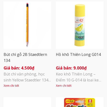
Bút chì gỗ 2B Staedtlern
Hồ khô Thiên Long G014
134
4.500
₫
9.000
₫
Bút chì văn phòng, học
Keo khô Thiên Long –
sinh Yellow Staedtler 134
Điểm 10 G-014 là loại keo
được nhập khẩu từ CHLB
chuyên dùng để dán giấy,
Xem chi tiết
Xem chi tiết
Đức. Thân bút được đúc
ở dạng khô, sử dụng
thẳng từ 70% nguyên liệu
thuận tiện, không lo bị
bột gỗ xay mịn & phụ gia
chảy, bám dính tay như