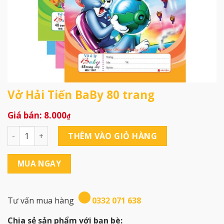
Vở Hải Tiến BaBy 80 trang
8.000
₫
Vở Hải Tiến BaBy 80 trang số lượng
THÊM VÀO GIỎ HÀNG
MUA NGAY
Tư vấn mua hàng
0332 071 638
Chia sẻ sản phẩm với bạn bè: