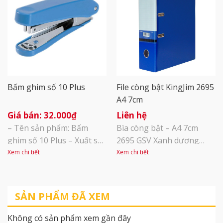
tháo ra dễ dàng
F4, A4, đến khổ nhỏ hơn
A5. Độ dày gáy 50mm cho
khả năng lưu tối đa 300 tờ
giấy, bao [...]
Bấm ghim số 10 Plus
File còng bật KingJim 2695
A4 7cm
32.000
₫
Liên hệ
– Tên sản phẩm: Bấm
Bìa còng bật – A4 7cm
ghim số 10 Plus – Xuất sứ:
2695 GSV Xanh dương
Nhật Bản – Đơn vị tính:
Kích thước A4 thông dụng
Xem chi tiết
Xem chi tiết
Cái
phù hợp với kích cỡ của
hầu hết các loại giấy tờ, tài
liệu hiện nay, từ khổ giấy
SẢN PHẨM ĐÃ XEM
F4, A4, đến khổ nhỏ hơn
A5. Độ dày gáy 50mm cho
Không có sản phẩm xem gần đây