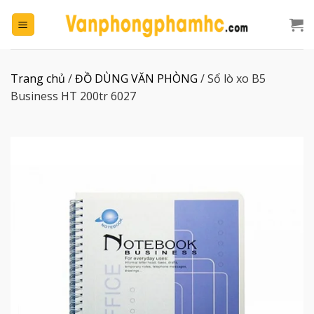
Chuyển
đến
nội
dung
Trang chủ
/
ĐỒ DÙNG VĂN PHÒNG
/
Sổ lò xo B5
Business HT 200tr 6027