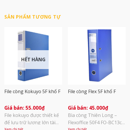
SẢN PHẨM TƯƠNG TỰ
HẾT HÀNG
File còng Kokuyo 5F khổ F
File còng Flex 5F khổ F
55.000
₫
45.000
₫
File kokuyo được thiết kế
Bìa còng Thiên Long –
để lưu trữ lượng lớn tài
Flexoffice 50F4 FO-BC13có
liệu. Kẹp nhựa chặn tài
khổ F4, dày 50mm. Sản
Xem chi tiết
Xem chi tiết