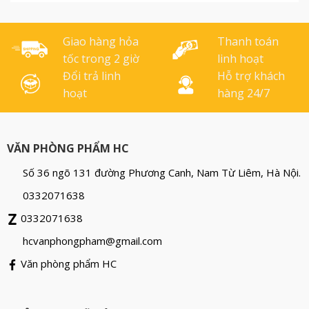
khả năng lưu tối đa 300 tờ
giấy, bao [...]
Giao hàng hỏa
Thanh toán
tốc trong 2 giờ
linh hoạt
Đổi trả linh
Hỗ trợ khách
hoạt
hàng 24/7
VĂN PHÒNG PHẨM HC
Số 36 ngõ 131 đường Phương Canh, Nam Từ Liêm, Hà Nội.
0332071638
0332071638
hcvanphongpham@gmail.com
Văn phòng phẩm HC