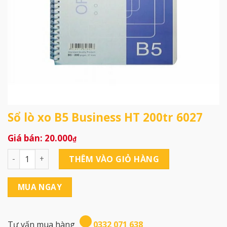
Sổ lò xo B5 Business HT 200tr 6027
20.000
₫
Sổ lò xo B5 Business HT 200tr 6027 số lượng
THÊM VÀO GIỎ HÀNG
MUA NGAY
Tư vấn mua hàng
0332 071 638