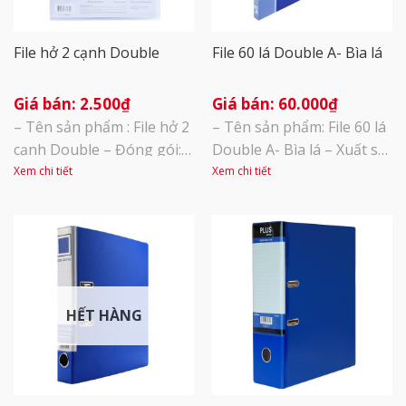
File hở 2 cạnh Double
File 60 lá Double A- Bìa lá
2.500
₫
60.000
₫
– Tên sản phẩm : File hở 2
– Tên sản phẩm: File 60 lá
cạnh Double – Đóng gói:
Double A- Bìa lá – Xuất sứ:
Túi 12 chiếc – Với thiết kế
Thái Lan – Kích thước:
Xem chi tiết
Xem chi tiết
hở 2 cạnh, thao tác lấy tài
24x31x3.5cm – Vật liệu PP
liệu, cất vào sẽ trở nên
đặc biệt chịu va đập cao –
đơn giản hơn – Bảo vệ tài
Các lá có độ cao, dày dặn,
liệu tối ưu – Màu trắng
lá dễ tách miệng để lưu tài
giúp người dùng quan sát
liệu với độ dày 40mm. Có
giấy tờ
thể chứa 10 tờ [...]
HẾT HÀNG