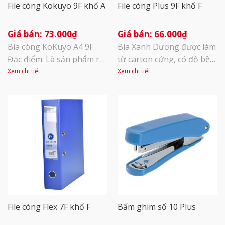
File còng Kokuyo 9F khổ A
File còng Plus 9F khổ F
73.000
₫
66.000
₫
Bìa còng KoKuyo A4 9F
Bìa Xanh Dương được làm
Đặc điểm: Là sản phẩm rất
từ carton cứng, có độ bền
thông dụng trong văn
cao, chịu va đập tốt. Vải
Xem chi tiết
Xem chi tiết
phòng với công dụng lưu
PVC bọc ngoài mềm mại,
giữ hồ sơ, file chứng từ
không thấm nước, dễ
giấy các loại. Thiết kế
dàng làm sạch lau chùi,
khóa còng lớn giúp việc
giúp sắp xếp tài liệu dễ
lưu trữ và bảo quản tài
dàng, mang lại sự gọn
liệu với số lượng lớn trở
gàng cho xấp tài liệu của
nên dễ dàng hơn. Là thiết
bạn. Khóa còng là kim loại
kế [...]
phủ [...]
File còng Flex 7F khổ F
Bấm ghim số 10 Plus