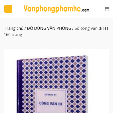
Chuyển
đến
nội
dung
Trang chủ
/
ĐỒ DÙNG VĂN PHÒNG
/
Sổ công văn đi HT
160 trang