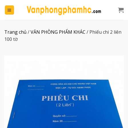
Chuyển
đến
nội
dung
Trang chủ
/
VĂN PHÒNG PHẨM KHÁC
/
Phiếu chi 2 liên
100 tờ