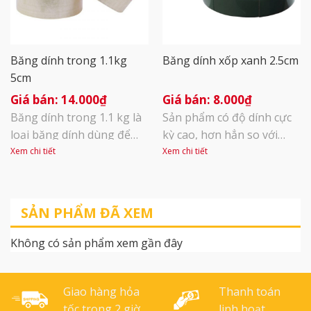
kèm, có khóa tự [...]
các công trình trong nhà,
[...]
Băng dính trong 1.1kg
Băng dính xốp xanh 2.5cm
5cm
14.000
₫
8.000
₫
Băng dính trong 1.1 kg là
Sản phẩm có độ dính cực
loại băng dính dùng để
kỳ cao, hơn hẳn so với
đóng thùng hàng, đóng
băng dính xốp vàng, dùng
Xem chi tiết
Xem chi tiết
gói, dán lên bao bì sản
được trên nhiều vật liệu
phẩm, sử dụng keo Acrylic
khác nhau như nhôm,
Kích thước 4,8cm x 55m.
nhựa, composite, kính,
SẢN PHẨM ĐÃ XEM
Khối lượng 1,1kg/cây – 6
gỗ…trong nhiều điều kiện
cuộn/cây
nhiệt độ khác nhau từ 3
Không có sản phẩm xem gần đây
-120 độ. Băng dính xốp
đen có thể dùng để dán
các công trình trong nhà,
Giao hàng hỏa
Thanh toán
[...]
tốc trong 2 giờ
linh hoạt