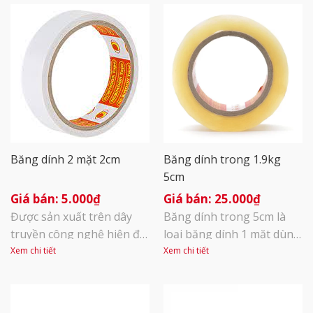
Băng dính 2 mặt 2cm
Băng dính trong 1.9kg
5cm
5.000
₫
25.000
₫
Được sản xuất trên dây
Băng dính trong 5cm là
truyền công nghệ hiện đại
loại băng dính 1 mặt dùng
với kỹ thuật cắt, phân
để dán thùng, đóng gói
Xem chi tiết
Xem chi tiết
cuộn khép kín. Được tích
bao bì sản phẩm, hàng
hợp thêm một mặt keo
hóa. Sử dụng keo Acrylic
dán, băng dính hai mặt
quết lên bề mặt vật liệu