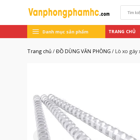
Chuyển
Tìm
đến
kiếm:
nội
dung
TRANG CHỦ
Danh mục sản phẩm
Trang chủ
/
ĐỒ DÙNG VĂN PHÒNG
/
Lò xo gáy