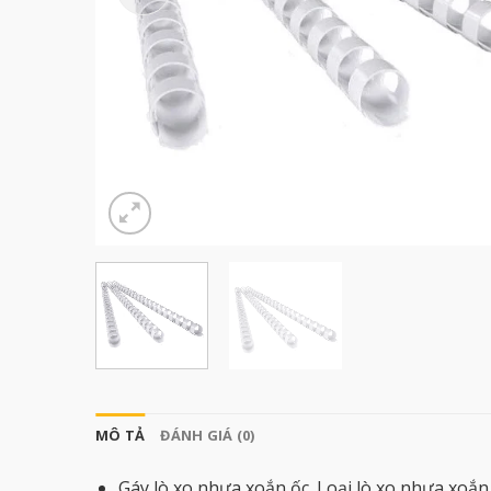
MÔ TẢ
ĐÁNH GIÁ (0)
Gáy lò xo nhựa xoắn ốc. Loại lò xo nhựa xoắn