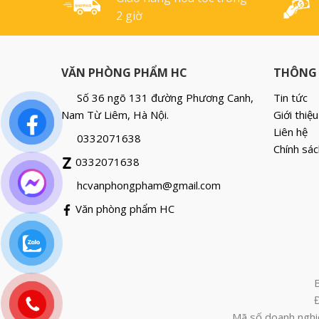
2 giờ
VĂN PHÒNG PHẨM HC
THÔNG 
Số 36 ngõ 131 đường Phương Canh,
Tin tức
Nam Từ Liêm, Hà Nội.
Giới thiệu
Liên hệ
0332071638
Chính sác
0332071638
hcvanphongpham@gmail.com
Văn phòng phẩm HC
Mã số doanh nghi