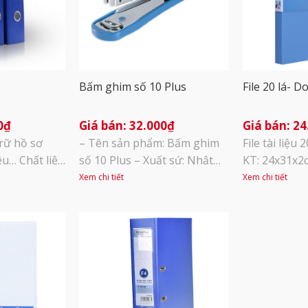
Bấm ghim số 10 Plus
File 20 lá- D
0
₫
32.000
₫
24
trữ hồ sơ
– Tên sản phẩm: Bấm ghim
File tài liệu
iệu… Chất liệu
số 10 Plus – Xuất sứ: Nhật
KT: 24x31x2
Kích thước :
Bản – Đơn vị tính: Cái
sản phẩm Vật
Xem chi tiết
Xem chi tiết
ng) x
biệt chịu va 
 sắc : Xanh
độ trong cao
 lưu trữ :
dàng tách mi
liệu với độ 
nghệ hàn si
đường hàn ch