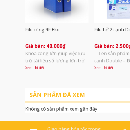
File còng 9F Eke
File hở 2 cạnh D
40.000
₫
2.500
Khóa còng lớn giúp việc lưu
– Tên sản phẩm :
trữ tài liệu số lượng lớn trở
cạnh Double – Đ
nên dễ dàng và tiện lợi. Kẹp
12 chiếc – Với th
Xem chi tiết
Xem chi tiết
chặn tài liệu giúp định vị
cạnh, thao tác lấy
còng chắc chắn, không bị
vào sẽ trở nên 
lệch khi đóng/mở, thao tác
– Bảo vệ tài liệ
SẢN PHẨM ĐÃ XEM
đơn giản. Lỗ tròn sau gáy
trắng giúp ngư
tiện lợi cho việc sắp xếp và
sát giấy tờ
Không có sản phẩm xem gần đây
sử dụng. Chắc chắn và tinh
[...]
Giao hàng hỏa tốc trong