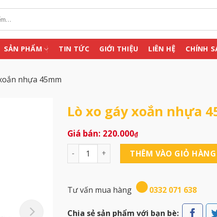
SẢN PHẨM
TIN TỨC
GIỚI THIỆU
LIÊN HỆ
CHÍNH S
 xoắn nhựa 45mm
Lò xo gáy xoắn nhựa 
220.000
₫
Lò xo gáy xoắn nhựa 45mm số lượng
THÊM VÀO GIỎ HÀNG
Tư vấn mua hàng
0332 071 638
Chia sẻ sản phẩm với bạn bè: