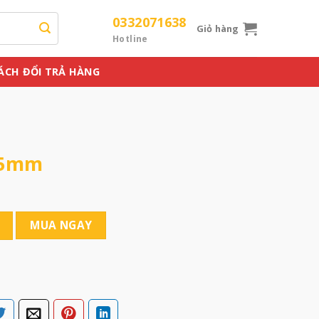
0332071638
Giỏ hàng
Hotline
ÁCH ĐỔI TRẢ HÀNG
45mm
MUA NGAY