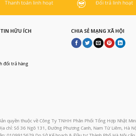
Thanh toán linh hoạt
Đổi trả linh hoạt
TIN HỮU ÍCH
CHIA SẺ MẠNG XÃ HỘI
h đổi trả hàng
Bản quyền thuộc về Công Ty TNHH Phân Phối Tổng Hợp Nhật Min
Địa chỉ: Số 36 Ngõ 131, Đường Phương Canh, Nam Từ Liêm, Hà Nộ
ệp: 0109915679 Do Sở Kế hoạch & Đầu tư Thành Phố Hà Nội cấ