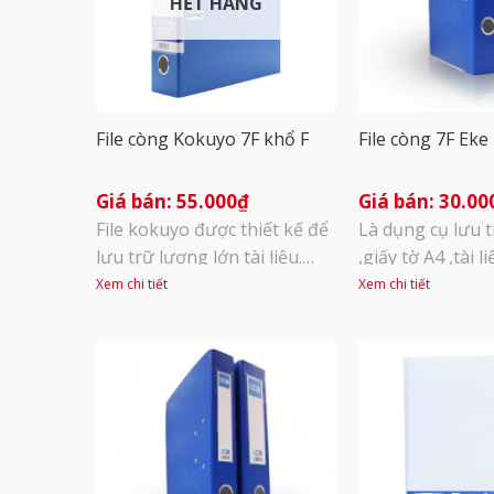
HẾT HÀNG
File còng Kokuyo 7F khổ F
File còng 7F Eke
55.000
₫
30.00
File kokuyo được thiết kế để
Là dụng cụ lưu 
lưu trữ lượng lớn tài liệu.
,giấy tờ A4 ,tài l
Kẹp nhựa chặn tài liệu: là
: PVC , giấy ép . 
Xem chi tiết
Xem chi tiết
thiết kế độc quyền của
285(dài) x 74(rộ
KOKUYO, giúp định vị còng
340(cao)mm Màu
chắc chắn, không bị lệch khi
dương. Khả năng
đóng/ mở, thao tác đơn giản.
450 tờ A4.
Mặt ngoài được bao phủ bởi
màng PP, thân thiện với môi
trường. Tem gáy [...]