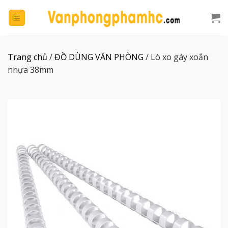
Chuyển
đến
nội
dung
Trang chủ
/
ĐỒ DÙNG VĂN PHÒNG
/
Lò xo gáy xoắn
nhựa 38mm