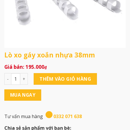
Lò xo gáy xoắn nhựa 38mm
195.000
₫
Lò xo gáy xoắn nhựa 38mm số lượng
THÊM VÀO GIỎ HÀNG
MUA NGAY
Tư vấn mua hàng
0332 071 638
Chia sẻ sản phẩm với bạn bè: